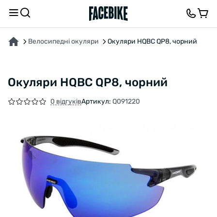
ПРО ТОВАР
ХАРАКТЕРИСТИКИ
ОПИС
ВІДГУКИ ТА ЗАПИТАННЯ
Велосипедні окуляри
Окуляри HQBC QP8, чорний
Окуляри HQBC QP8, чорний
0 відгуків
Артикул:
Q091220