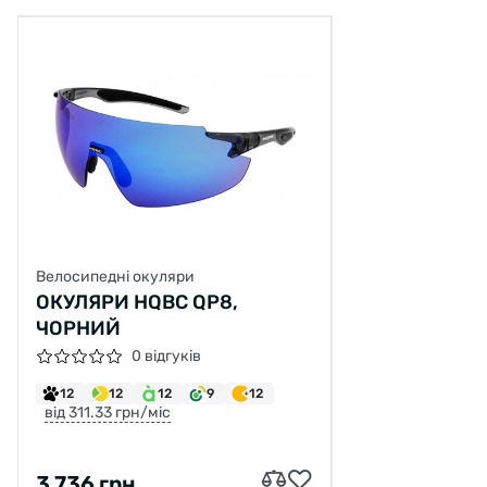
Велосипедні окуляри
ОКУЛЯРИ HQBC QP8,
ЧОРНИЙ
0 відгуків
12
12
12
9
12
від 311.33 грн/міс
3 736 грн