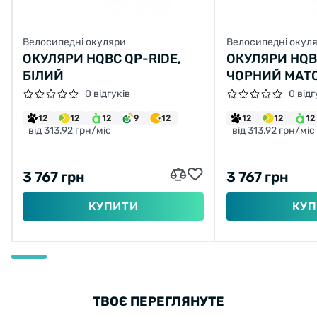
Велосипедні окуляри
Велосипедні окул
ОКУЛЯРИ HQBC QP-RIDE,
ОКУЛЯРИ HQBC
БІЛИЙ
ЧОРНИЙ МАТ
0 відгуків
0 відг
12
12
12
9
12
12
12
12
від 313.92 грн/міс
від 313.92 грн/міс
3 767 грн
3 767 грн
КУПИТИ
КУП
ТВОЄ ПЕРЕГЛЯНУТЕ