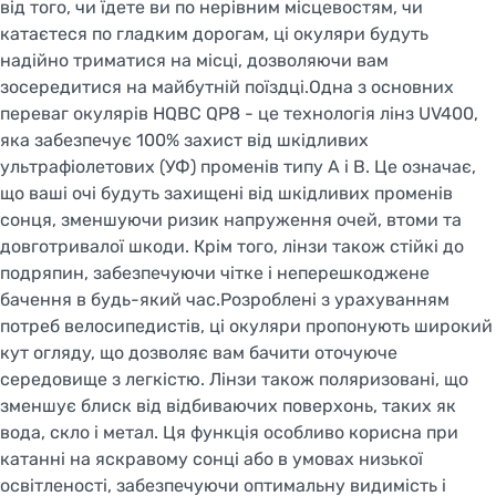
від того, чи їдете ви по нерівним місцевостям, чи
катаєтеся по гладким дорогам, ці окуляри будуть
надійно триматися на місці, дозволяючи вам
зосередитися на майбутній поїздці.Одна з основних
переваг окулярів HQBC QP8 - це технологія лінз UV400,
яка забезпечує 100% захист від шкідливих
ультрафіолетових (УФ) променів типу А і В. Це означає,
що ваші очі будуть захищені від шкідливих променів
сонця, зменшуючи ризик напруження очей, втоми та
довготривалої шкоди. Крім того, лінзи також стійкі до
подряпин, забезпечуючи чітке і неперешкоджене
бачення в будь-який час.Розроблені з урахуванням
потреб велосипедистів, ці окуляри пропонують широкий
кут огляду, що дозволяє вам бачити оточуюче
Welcome!
середовище з легкістю. Лінзи також поляризовані, що
Do you want to switch to the Dutch version of the
зменшує блиск від відбиваючих поверхонь, таких як
site or stay on the Ukrainian version?
вода, скло і метал. Ця функція особливо корисна при
катанні на яскравому сонці або в умовах низької
SWITCH TO FACEBIKE.NL
освітленості, забезпечуючи оптимальну видимість і