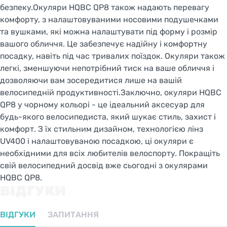
безпеку.Окуляри HQBC QP8 також надають перевагу
STAY ON FACEBIKE.UA
комфорту, з налаштовуваними носовими подушечками
та вушками, які можна налаштувати під форму і розмір
вашого обличчя. Це забезпечує надійну і комфортну
посадку, навіть під час тривалих поїздок. Окуляри також
легкі, зменшуючи непотрібний тиск на ваше обличчя і
дозволяючи вам зосередитися лише на вашій
велосипедній продуктивності.Заключно, окуляри HQBC
QP8 у чорному кольорі - це ідеальний аксесуар для
будь-якого велосипедиста, який шукає стиль, захист і
комфорт. З їх стильним дизайном, технологією лінз
UV400 і налаштовуваною посадкою, ці окуляри є
необхідними для всіх любителів велоспорту. Покращіть
свій велосипедний досвід вже сьогодні з окулярами
HQBC QP8.
ВІДГУКИ
ВІДГУКИ
ЗАПИТАННЯ