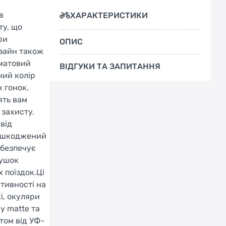
в
ХАРАКТЕРИСТИКИ
ту, що
ри
ОПИС
изайн також
 матовий
ВІДГУКИ ТА ЗАПИТАННЯ
ний колір
х гонок.
ять вам
 захисту.
від
решкоджений
абезпечує
вушок
 поїздок.Ці
ктивності на
і, окуляри
y matte та
том від УФ-