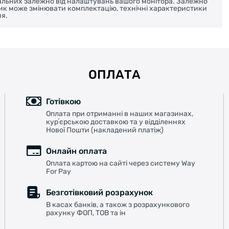
реальних залежно від налаштувань вашого монітора. Залежно
ник може змінювати комплектацію, технічні характеристики
я.
ОПЛАТА
Готівкою
Оплата при отриманні в наших магазинах,
курʼєрською доставкою та у відділеннях
Нової Пошти (накладений платіж)
Онлайн оплата
Оплата картою на сайті через систему Way
For Pay
Безготівковий розрахунок
В касах банків, а також з розрахункового
рахунку ФОП, ТОВ та ін