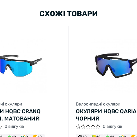
СХОЖІ ТОВАРИ
ні окуляри
Велосипедні окуляри
И HQBC CRANQ
ОКУЛЯРИ HQBC QARIA
, МАТОВАНИЙ
ЧОРНИЙ
0 відгуків
0 відгуків
12
12
9
12
12
12
12
9