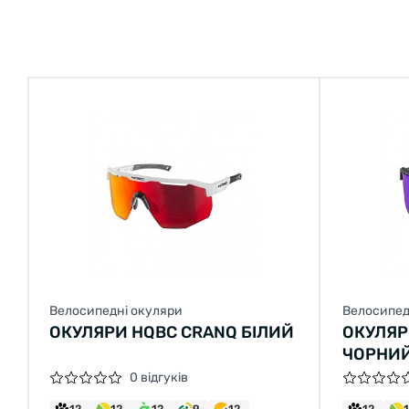
Велосипедні окуляри
Велосипед
ОКУЛЯРИ HQBC CRANQ БІЛИЙ
ОКУЛЯР
ЧОРНИЙ
0 відгуків
12
12
12
9
12
12