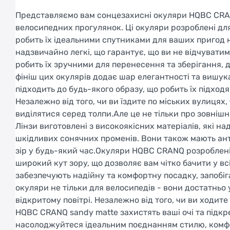
Представляємо вам сонцезахисні окуляри HQBC CRAN
велосипедних прогулянок. Ці окуляри розроблені дл
робить їх ідеальними спутниками для ваших пригод на
надзвичайно легкі, що гарантує, що ви не відчуватим
робить їх зручними для перенесення та зберігання, 
фініш цих окулярів додає шар елегантності та вишу
підходить до будь-якого образу, що робить їх підход
Незалежно від того, чи ви їздите по міських вулицях,
виділятися серед толпи.Але це не тільки про зовнішн
Лінзи виготовлені з високоякісних матеріалів, які н
шкідливих сонячних променів. Вони також мають а
зір у будь-який час.Окуляри HQBC CRANQ розроблені
широкий кут зору, що дозволяє вам чітко бачити у в
забезпечують надійну та комфортну посадку, запобіг
окуляри не тільки для велосипедів - вони достатньо 
відкритому повітрі. Незалежно від того, чи ви ходит
HQBC CRANQ sandy matte захистять ваші очі та підк
насолоджуйтеся ідеальним поєднанням стилю, комфор