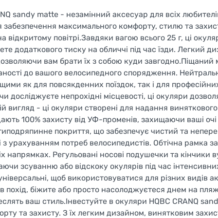
Q sandy matte - незамінний аксесуар для всіх любителі
я забезпечення максимального комфорту, стилю та захис
 відкритому повітрі.Завдяки вагою всього 25 г, ці окуля
ете додаткового тиску на обличчі під час їзди. Легкий д
дозволяючи вам брати їх з собою куди завгодно.Піщаний
каності до вашого велосипедного спорядження. Нейтраль
ящими як для повсякденних поїздок, так і для професійни
 чи досліджуєте непрохідні місцевості, ці окуляри дозвол
ій вигляд - ці окуляри створені для надання виняткового
адають 100% захисту від УФ-променів, захищаючи ваші очі 
нтиподряпинне покриття, що забезпечує чистий та непе
 з урахуванням потреб велосипедистів. Обтічна рамка з
сіх напрямках. Регульовані носові подушечки та кінчики 
аючи зсуванню або відскоку окулярів під час інтенсивних
універсальні, щоб використовуватися для різних видів а
е в похід, біжите або просто насолоджуєтеся днем на пляж
реслять ваш стиль.Інвестуйте в окуляри HQBC CRANQ sand
ту та захисту. З їх легким дизайном, винятковим захис