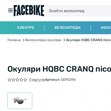
ЕЛЕКТРО
ВЕЛОСИПЕДИ
АКСЕ
Головна
Велосипедні окуляри
Окуляри HQBC CRANQ пісо
Окуляри HQBC CRANQ піс
0 відгуків
Артикул:
Q090296