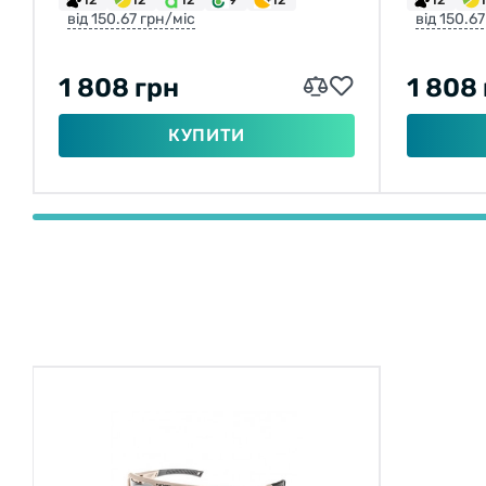
від 150.67 грн/міс
від 150.6
1 808 грн
1 808
КУПИТИ