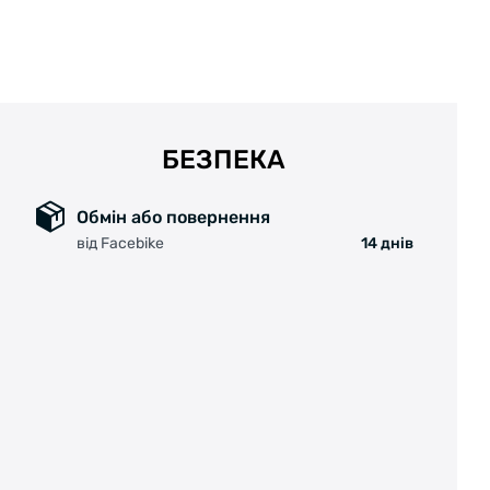
комплект також входить пакет з мікрофібри.
ТЕХНІЧНІ ХАРАКТЕРИСТИКИ:
Розмір: 144 мм,
Сторона: 130 мм,
БЕЗПЕКА
Дзеркальні лінзи
Тип фільтра: Звичайний,
Обмін або повернення
Категорія фільтра: 3,
від Facebike
14 днів
Оптичний клас 1.
Вага: 25 г