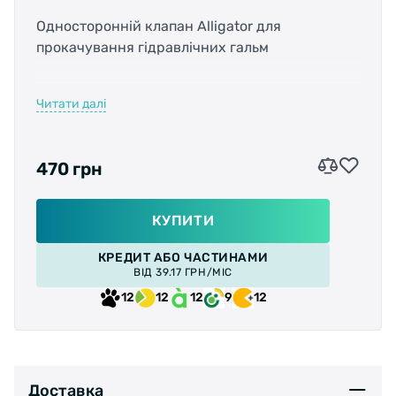
Односторонній клапан Alligator для
прокачування гідравлічних гальм
Читати далі
Механізм клапана з легкістю запобігає
втягування повітря у систему.
470 грн
КУПИТИ
КРЕДИТ АБО ЧАСТИНАМИ
ВІД 39.17 ГРН/МІС
12
12
12
9
12
Доставка