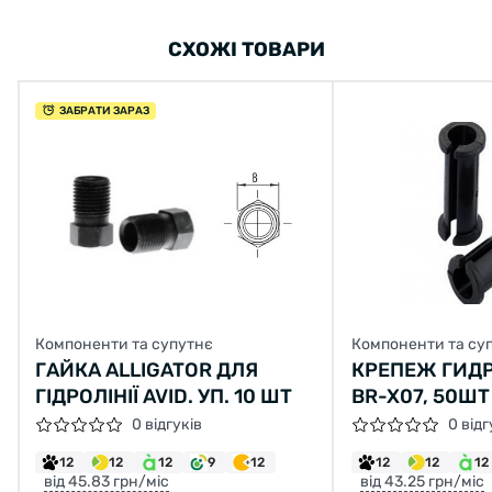
СХОЖІ ТОВАРИ
ЗАБРАТИ ЗАРАЗ
Компоненти та супутнє
Компоненти та су
ГАЙКА ALLIGATOR ДЛЯ
КРЕПЕЖ ГИД
ГІДРОЛІНІЇ AVID. УП. 10 ШТ
BR-X07, 50ШТ
0 відгуків
0 відг
12
12
12
9
12
12
12
12
від 45.83 грн/міс
від 43.25 грн/міс