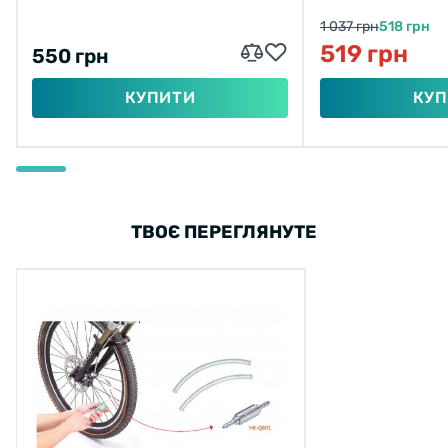
1 037 грн
518 грн
519 грн
550 грн
КУПИТИ
КУП
ТВОЄ ПЕРЕГЛЯНУТЕ