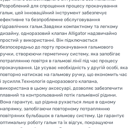
Розроблений для спрощення процесу прокачування
гальм, цей інноваційний інструмент забезпечує
ефективне та безпроблемне обслуговування
гідравлічних гальм.Завдяки компактному та легкому
дизайну, одноразовий клапан Alligator надзвичайно
простий у використанні. Він підключається
безпосередньо до порту прокачування гальмового
ручки, створюючи герметичну систему, яка запобігає
потраплянню повітря в гальмові лінії під час процесу
Welcome!
прокачування. Це усуває необхідність у другій особі, яка
повторно натискає на гальмову ручку, що економить час
Do you want to switch to the Dutch version of the
site or stay on the Ukrainian version?
і зусилля.Технологія одноразового клапана,
використана в цьому аксесуарі, дозволяє забезпечити
плавний та контрольований потік гальмівної рідини.
SWITCH TO FACEBIKE.NL
Вона гарантує, що рідина рухається лише в одному
напрямку, запобігаючи повторному потраплянню
STAY ON FACEBIKE.UA
повітряних бульбашок в гальмову систему. Це гарантує
оптимальну роботу гальм та їх відгук, покращуючи