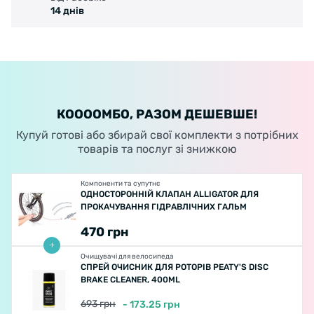
14 днів
КООООМБО, РАЗОМ ДЕШЕВШЕ!
Купуй готові або збирай свої комплекти з потрібних
товарів та послуг зі знижкою
Компоненти та супутнє
ОДНОСТОРОННІЙ КЛАПАН ALLIGATOR ДЛЯ
ПРОКАЧУВАННЯ ГІДРАВЛІЧНИХ ГАЛЬМ
470
грн
Очищувачі для велосипеда
СПРЕЙ ОЧИСНИК ДЛЯ РОТОРІВ PEATY'S DISC
BRAKE CLEANER, 400ML
693
грн
-
173.25
грн