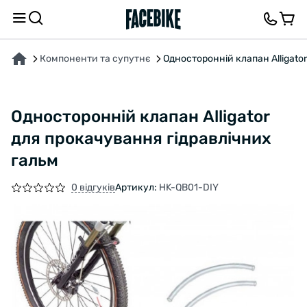
ПРО ТОВАР
ОПИС
ВІДГУКИ ТА ЗАПИТАННЯ
Компоненти та супутнє
Односторонній клапан Alligato
Односторонній клапан Alligator
для прокачування гідравлічних
гальм
0 відгуків
Артикул:
HK-QB01-DIY