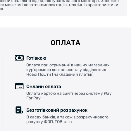
реальних залежно від налаштувань вашого монітора. Залежно
ник може змінювати комплектацію, технічні характеристики
я.
ОПЛАТА
Готівкою
Оплата при отриманні в наших магазинах,
курʼєрською доставкою та у відділеннях
Нової Пошти (накладений платіж)
Онлайн оплата
Оплата картою на сайті через систему Way
For Pay
Безготівковий розрахунок
В касах банків, а також з розрахункового
рахунку ФОП, ТОВ та ін