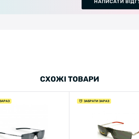
НАПИСАТИ ВІДГ
Welcome!
Do you want to switch to the Dutch version of the site or
stay on the Ukrainian version?
SWITCH TO FACEBIKE.NL
СХОЖІ ТОВАРИ
STAY ON FACEBIKE.UA
ЗАРАЗ
ЗАБРАТИ ЗАРАЗ