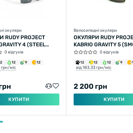
ні окуляри
Велосипедні окуляри
И RUDY PROJECT
ОКУЛЯРИ RUDY PROJ
GRAVITY 4 (STEEL
KABRIO GRAVITY 5 (S
BLACK KROMO)
0 відгуків
0 відгуків
12
12
9
12
12
12
12
9
3 грн/міс
від 183.33 грн/міс
 грн
2 200 грн
КУПИТИ
КУПИТИ