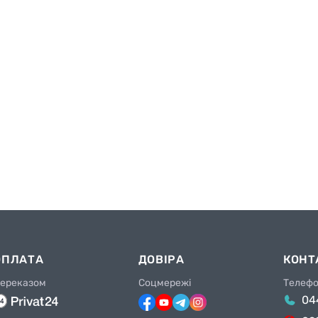
ОПЛАТА
ДОВІРА
КОНТ
ереказом
Соцмережі
Телеф
04