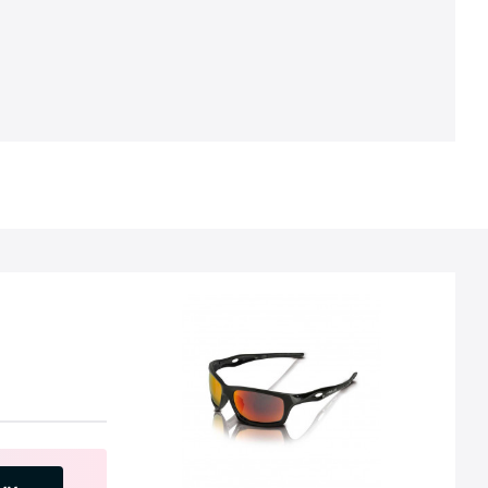
В комплекте предусмотрены 3 пары линз:
Линзы с красным отражающим покрытием
позволяют поднять контраст в погоду с
плохой видимостью или сумерках. Обзор
становится более глубоким, что позволяет
свободно передвигать по шоссе;
Оранжевые линзы для поездки в пасмурную
погоду или сумерках, обеспечивают
повышенную контрастность и уберегают от
резких перепадов яркости;