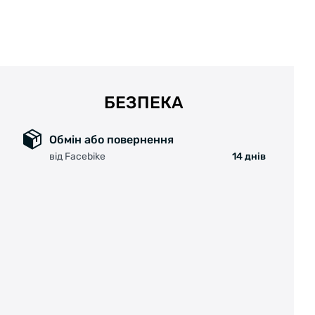
палящих солнечных лучей, ультрафиолета,
пыли и мошек.
БЕЗПЕКА
В комплекте идет салфетка из микрофибры,
Обмін або повернення
которая позволяет очистить линзы от грязи и
від Facebike
14 днів
твёрдый футляр для хранения. Оправа
хорошо сидит принимая форму головы. В
оправе имеются небольшие отверстия, что
позволяют проникать воздуху, создавать
хорошую вентиляцию и не запотевать линзам.
Они оснащены антистатическим покрытием,
которое противостоит возрастанию
статического электричества и является
причиной притяжения пыли на поверхности
изделия.