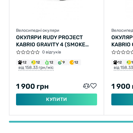
Велосипедні окуляри
Велосипед
ОКУЛЯРИ RUDY PROJECT
ОКУЛЯР
KABRIO GRAVITY 4 (SMOKE
KABRIO 
BLACK GUN METAL)
SMOKE)
0 відгуків
12
12
12
9
12
12
від 158.33 грн/міс
від 158.3
1 900 грн
1 900
КУПИТИ