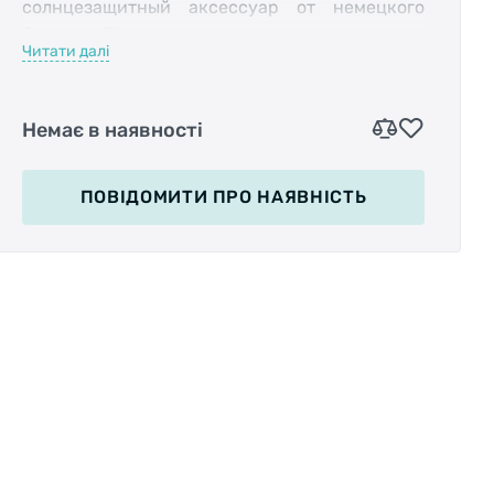
солнцезащитный аксессуар от немецкого
бренда. В яркую солнечную погоду очки
Читати далі
просто незаменимы. Очки имеют сдержанный
дизайн, много технических инноваций, при
этом длительный срок службы.
Немає в наявності
ПОВІДОМИТИ
ПРО НАЯВНІСТЬ
Sunglasses Kingston SG-C16
не боятся
повреждений, благодаря ударопрочности. На
носу есть специальные прорезиненные
прокладки, которые предотвращают
скольжение. Очки гибкие, так как материал
линз, оправы и дужек выполнен из пластика.
Они невесомые, имеют вес 28 грамм.
Аксессуар способен защитить глаза от