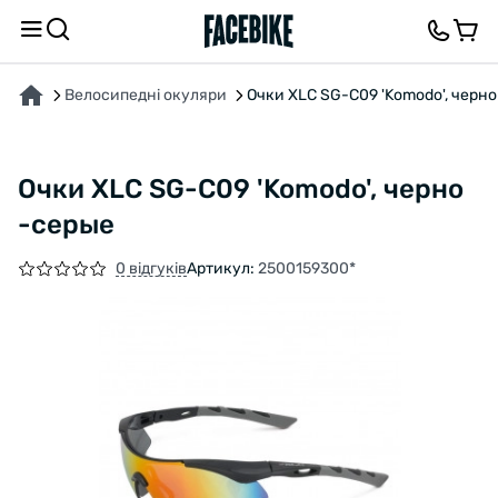
ПРО ТОВАР
ВІДГУКИ ТА ЗАПИТАННЯ
Велосипедні окуляри
Очки XLC SG-C09 'Komodo', черно
Очки XLC SG-C09 'Komodo', черно
-серые
0 відгуків
Артикул:
2500159300*