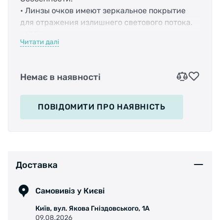
• Линзы очков имеют зеркальное покрытие
для отражения излишнего светового потока.
• 100% защита от ультрафиолета
Читати далі
• Прорезиненные носоупоры
• Цвет: синий
• Чехол из микрофибры
Немає в наявності
!Помните, что велосипедные очки – это в
первую очередь защита от механических
ПОВІДОМИТИ
ПРО НАЯВНІСТЬ
воздействий на органы зрения. Не
пренебрегайте ими.
Доставка
Самовивіз у Києві
Київ, вул. Якова Гніздовського, 1А
09.08.2026