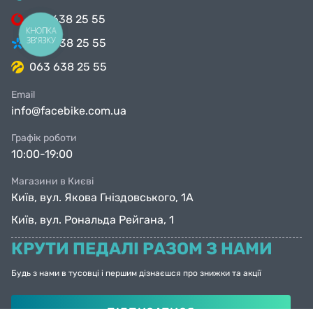
099 638 25 55
КНОПКА
ЗВ'ЯЗКУ
098 638 25 55
063 638 25 55
Email
info@facebike.com.ua
Графік роботи
10:00-19:00
Магазини в Києві
Київ, вул. Якова Гніздовського, 1А
Київ, вул. Рональда Рейгана, 1
КРУТИ ПЕДАЛІ РАЗОМ З НАМИ
Будь з нами в тусовці і першим дізнаєшся про знижки та акції
ПІДПИСАТИСЯ