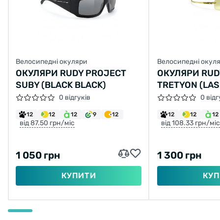
Велосипедні окуляри
Велосипедні окул
ОКУЛЯРИ RUDY PROJECT
ОКУЛЯРИ RUD
SUBY (BLACK BLACK)
TRETYON (LA
CRISTALL GRE
0 відгуків
0 відг
12
12
12
9
12
12
12
12
від 87.50 грн/міс
від 108.33 грн/міс
1 050 грн
1 300 грн
КУПИТИ
КУП