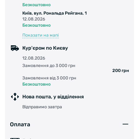
Особенности:
Безкоштовно
Київ, вул. Рональда Рейгана, 1
12.08.2026
• Две пары сменных линз: желтые и
Безкоштовно
оранжевые
Показати на мапі
• 100% защита от ультрафиолета
• Прорезиненные носоупоры
Кур'єром по Києву
• Цвет: серый
12.08.2026
Замовлення до 3 000 грн
200 грн
Замовлення від 3 000 грн
!Помните, что велосипедные очки – это в
Безкоштовно
первую очередь защита от механических
Нова пошта, у відділення
воздействий на органы зрения. Не
пренебрегайте ими.
Відправимо завтра
Оплата