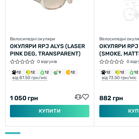
Велосипедні окуляри
Велосипедні окул
ОКУЛЯРИ RPJ ALYS (LASER
ОКУЛЯРИ RPJ 
PINK DEG, TRANSPARENT)
(SMOKE, MATT
0 відгуків
0 відг
12
12
12
9
12
12
12
12
від 87.50 грн/міс
від 73.50 грн/міс
1 050 грн
882 грн
КУПИТИ
КУП