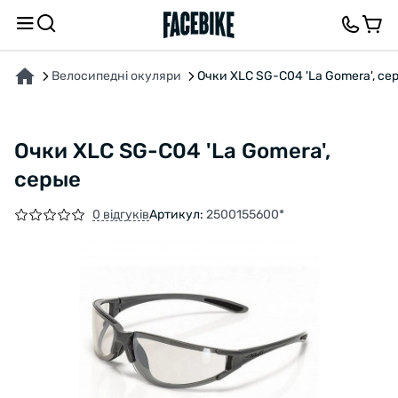
ПРО ТОВАР
ВІДГУКИ ТА ЗАПИТАННЯ
Велосипедні окуляри
Очки XLC SG-C04 'La Gomera', се
Очки XLC SG-C04 'La Gomera',
серые
0 відгуків
Артикул:
2500155600*