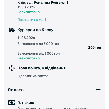
Київ, вул. Рональда Рейгана, 1
11.08.2026
Безкоштовно
Показати на мапі
!Помните, что велосипедные очки – это в
первую очередь защита от механических
Кур'єром по Києву
воздействий на органы зрения. Не
11.08.2026
пренебрегайте ими.
Замовлення до 3 000 грн
200 грн
Замовлення від 3 000 грн
Безкоштовно
Нова пошта, у відділення
Відправимо завтра
Оплата
Готівкою
Оплата при отриманні в наших магазинах,