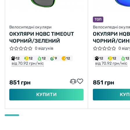
ТОП
Велосипедні окуляри
Велосипедні окул
ОКУЛЯРИ HQBC TIMEOUT
ОКУЛЯРИ HQB
ЧОРНИЙ/ЗЕЛЕНИЙ
ЧОРНИЙ/СИН
0 відгуків
0 відг
12
12
12
9
12
12
12
12
від 70.92 грн/міс
від 70.92 грн/міс
851 грн
851 грн
КУПИТИ
КУП