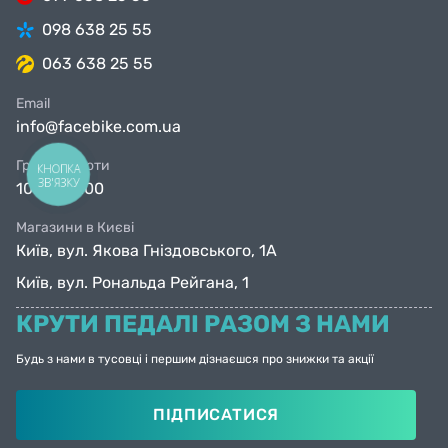
098 638 25 55
063 638 25 55
Email
info@facebike.com.ua
Графік роботи
КНОПКА
ЗВ'ЯЗКУ
10:00-19:00
Магазини в Києві
Київ, вул. Якова Гніздовського, 1А
Київ, вул. Рональда Рейгана, 1
КРУТИ ПЕДАЛІ РАЗОМ З НАМИ
Будь з нами в тусовці і першим дізнаєшся про знижки та акції
ПІДПИСАТИСЯ