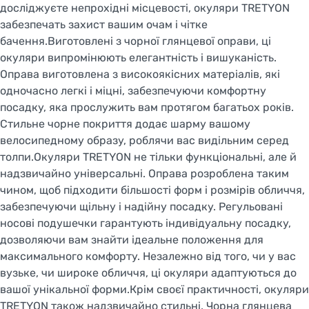
досліджуєте непрохідні місцевості, окуляри TRETYON
забезпечать захист вашим очам і чітке
бачення.Виготовлені з чорної глянцевої оправи, ці
окуляри випромінюють елегантність і вишуканість.
Оправа виготовлена з високоякісних матеріалів, які
одночасно легкі і міцні, забезпечуючи комфортну
посадку, яка прослужить вам протягом багатьох років.
Стильне чорне покриття додає шарму вашому
велосипедному образу, роблячи вас видільним серед
толпи.Окуляри TRETYON не тільки функціональні, але й
надзвичайно універсальні. Оправа розроблена таким
чином, щоб підходити більшості форм і розмірів обличчя,
забезпечуючи щільну і надійну посадку. Регульовані
носові подушечки гарантують індивідуальну посадку,
дозволяючи вам знайти ідеальне положення для
максимального комфорту. Незалежно від того, чи у вас
вузьке, чи широке обличчя, ці окуляри адаптуються до
вашої унікальної форми.Крім своєї практичності, окуляри
TRETYON також надзвичайно стильні. Чорна глянцева