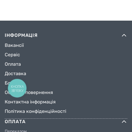
ІНФОРМАЦІЯ
Вакансії
Сервіс
Оплата
Доставка
Блог
КНОПКА
ЗВ'ЯЗКУ
Обмін та повернення
Контактна інформація
Політика конфіденційності
ОПЛАТА
Переказом