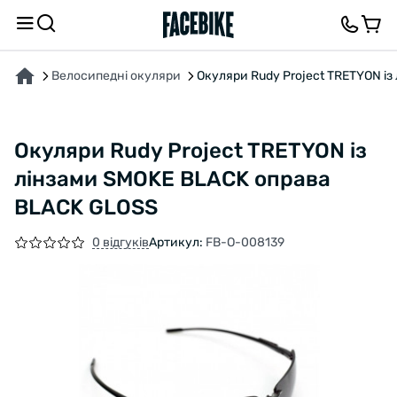
ПРО ТОВАР
ХАРАКТЕРИСТИКИ
ОПИС
ВІДГУКИ ТА ЗАПИТАННЯ
Велосипедні окуляри
Окуляри Rudy Project TRETYON і
Окуляри Rudy Project TRETYON із
лінзами SMOKE BLACK оправа
BLACK GLOSS
0 відгуків
Артикул:
FB-O-008139