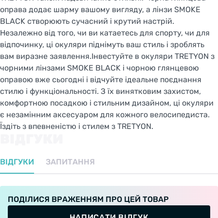
оправа додає шарму вашому вигляду, а лінзи SMOKE
BLACK створюють сучасний і крутий настрій.
Незалежно від того, чи ви катаетесь для спорту, чи для
відпочинку, ці окуляри піднімуть ваш стиль і зроблять
вам виразне заявлення.Інвестуйте в окуляри TRETYON з
чорними лінзами SMOKE BLACK і чорною глянцевою
оправою вже сьогодні і відчуйте ідеальне поєднання
стилю і функціональності. З їх винятковим захистом,
комфортною посадкою і стильним дизайном, ці окуляри
є незамінним аксесуаром для кожного велосипедиста.
Їздіть з впевненістю і стилем з TRETYON.
ВІДГУКИ
ВІДГУКИ
ЗАПИТАННЯ
ПОДІЛИСЯ ВРАЖЕННЯМ ПРО ЦЕЙ ТОВАР
НАПИСАТИ ВІДГУК