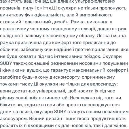
захистять ваші очі від шкідливих ультрафіолетових
променів, пилу і сміття.Ці окуляри не тільки пропонують
виняткову функціональність, але й випромінюють
стильний і елегантний дизайн. Рамка, виконана в
вражаючому чорному глянцевому кольорі, додає штрих
солідності вашому велосипедному образу. Легка і міцна
рамка призначена для комфортного прилягання до
обличчя, забезпечуючи надійне і плотне прилягання, яке
не буде ковзати під час інтенсивних поїздок. Окуляри
SUBY також оснащені резиновими носовими подушками
і кінчиками вушок, що гарантує максимальний комфорт і
запобігає будь-якому дискомфорту, спричиненому
точками тиску.Ці окуляри не тільки для велосипеду;
вони достатньо універсальні, щоб носити їх під час
різних зовнішніх активностей. Незалежно від того, чи
біжите ви, ходите в гори або просто насолоджуєтеся
днем на пляжі, окуляри SUBY стануть вашим незамінним
аксесуаром. Вічний дизайн і виняткова продуктивність
роблять їх підходящими як для чоловіків, так і для жінок,