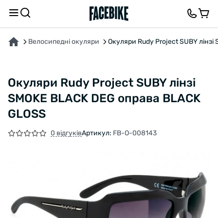
ПРО ТОВАР
ХАРАКТЕРИСТИКИ
ОПИС
ВІДГУКИ ТА ЗАПИТАННЯ
Велосипедні окуляри
Окуляри Rudy Project SUBY лінз
Окуляри Rudy Project SUBY лінзі
SMOKE BLACK DEG оправа BLACK
GLOSS
0 відгуків
Артикул:
FB-O-008143