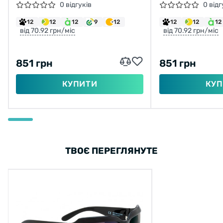
0 відгуків
0 відг
12
12
12
9
12
12
12
12
від 70.92 грн/міс
від 70.92 грн/міс
851 грн
851 грн
КУПИТИ
КУП
ТВОЄ ПЕРЕГЛЯНУТЕ