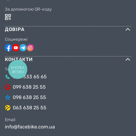
За допомогою QR-коду
ДОВІРА
Соцмережі
КОНТАКТИ
КНОПКА
Телефони
ЗВ'ЯЗКУ
044 333 65 65
099 638 25 55
098 638 25 55
063 638 25 55
Email
info@facebike.com.ua