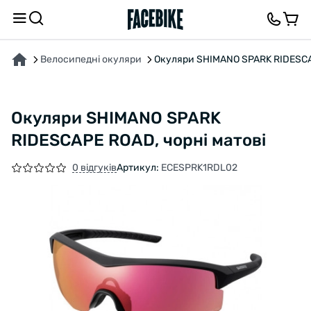
ПРО ТОВАР
ХАРАКТЕРИСТИКИ
ОПИС
ВІДГУКИ ТА ЗАПИТАННЯ
Велосипедні окуляри
Окуляри SHIMANO SPARK RIDESCAP
Окуляри SHIMANO SPARK
RIDESCAPE ROAD, чорні матові
0 відгуків
Артикул:
ECESPRK1RDL02