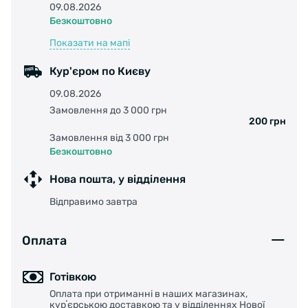
оптимально налаштоване для більшої
09.08.2026
контрастності та чіткості у за будь яких
Безкоштовно
дорожніх умов.
Показати на мапі
Повний захист від ультрафіолету (UV 400).
Гідрофобне покриття збільшує
Кур'єром по Києву
водовідштовхувальну здатність, підтримує
09.08.2026
лінзи чистішими.
Замовлення до 3 000 грн
Спеціальна обробка проти подряпин.
200 грн
Надзвичайно легка та ударостійка поліамідна
Замовлення від 3 000 грн
лінза підвищує чіткість.
Безкоштовно
Додаткова прозора лінза.
Нова пошта, у відділення
Комплектація:
Футляр для подорожей.
Відправимо завтра
Чохол для окулярів з мікрофібри, який можна
використовувати для протирання лінз.
Оплата
XL накладка для носа в комплекті.
Готівкою
Оплата при отриманні в наших магазинах,
курʼєрською доставкою та у відділеннях Нової