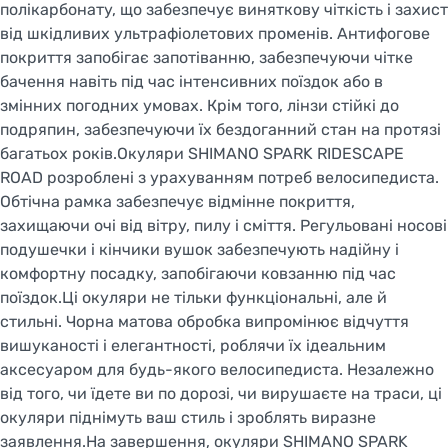
полікарбонату, що забезпечує виняткову чіткість і захист
від шкідливих ультрафіолетових променів. Антифогове
покриття запобігає запотіванню, забезпечуючи чітке
бачення навіть під час інтенсивних поїздок або в
змінних погодних умовах. Крім того, лінзи стійкі до
подряпин, забезпечуючи їх бездоганний стан на протязі
багатьох років.Окуляри SHIMANO SPARK RIDESCAPE
ROAD розроблені з урахуванням потреб велосипедиста.
Обтічна рамка забезпечує відмінне покриття,
захищаючи очі від вітру, пилу і сміття. Регульовані носові
подушечки і кінчики вушок забезпечують надійну і
комфортну посадку, запобігаючи ковзанню під час
поїздок.Ці окуляри не тільки функціональні, але й
стильні. Чорна матова обробка випромінює відчуття
вишуканості і елегантності, роблячи їх ідеальним
аксесуаром для будь-якого велосипедиста. Незалежно
від того, чи їдете ви по дорозі, чи вирушаєте на траси, ці
окуляри піднімуть ваш стиль і зроблять виразне
заявлення.На завершення, окуляри SHIMANO SPARK