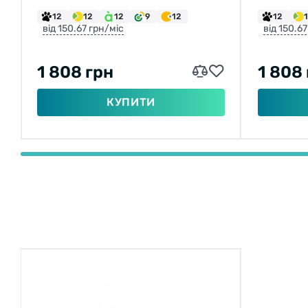
12
12
12
9
12
12
від 150.67 грн/міс
від 150.6
1 808 грн
1 808
КУПИТИ