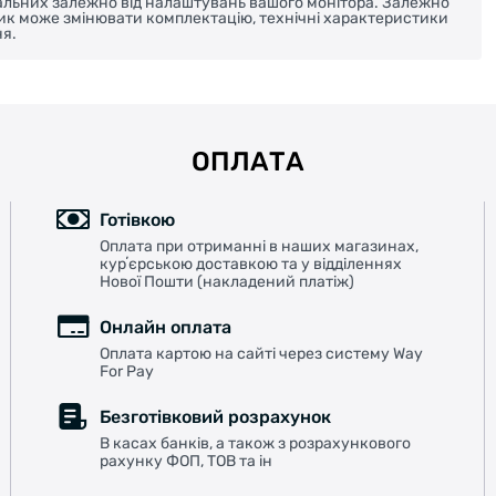
реальних залежно від налаштувань вашого монітора. Залежно
ник може змінювати комплектацію, технічні характеристики
я.
ОПЛАТА
Готівкою
Оплата при отриманні в наших магазинах,
курʼєрською доставкою та у відділеннях
Нової Пошти (накладений платіж)
Онлайн оплата
Оплата картою на сайті через систему Way
For Pay
Безготівковий розрахунок
В касах банків, а також з розрахункового
рахунку ФОП, ТОВ та ін