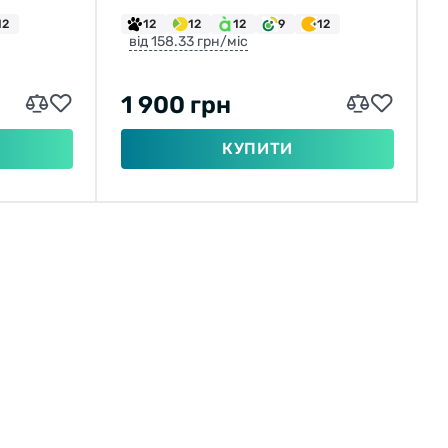
12
12
12
12
9
12
від 158.33 грн/міс
1 900 грн
КУПИТИ