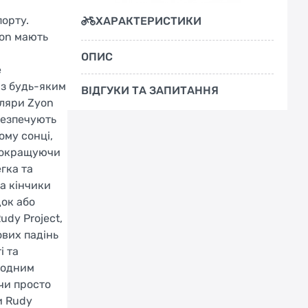
порту.
ХАРАКТЕРИСТИКИ
yon мають
ОПИС
е
 з будь-яким
ВІДГУКИ ТА ЗАПИТАННЯ
уляри Zyon
абезпечують
ому сонці,
 покращуючи
гка та
а кінчики
док або
udy Project,
ових падінь
і та
модним
чи просто
и Rudy