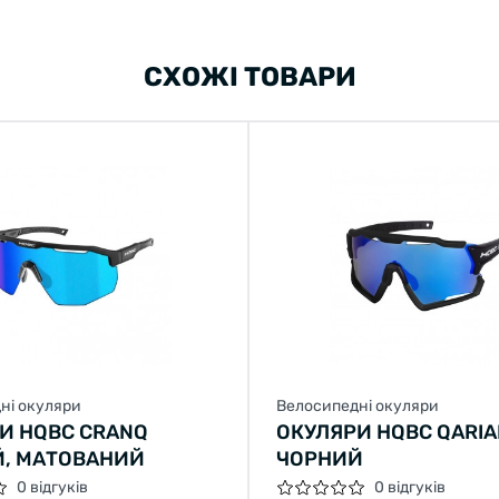
СХОЖІ ТОВАРИ
ні окуляри
Велосипедні окуляри
И HQBC CRANQ
ОКУЛЯРИ HQBC QARIA
, МАТОВАНИЙ
ЧОРНИЙ
0 відгуків
0 відгуків