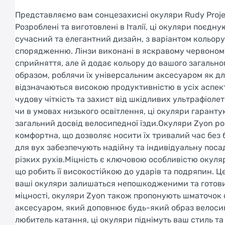
Представляємо вам сонцезахисні окуляри Rudy Projec
Розроблені та виготовлені в Італії, ці окуляри поєдн
сучасний та елегантний дизайн, з варіантом кольор
спорядженню. Лінзи виконані в яскравому червоному 
сприйняття, але й додає кольору до вашого загально
образом, роблячи їх універсальним аксесуаром як дл
відзначаються високою продуктивністю в усіх аспекта
чудову чіткість та захист від шкідливих ультрафіолет
чи в умовах низького освітлення, ці окуляри гаран
загальний досвід велосипедної їзди.Окуляри Zyon ро
комфортна, що дозволяє носити їх тривалий час без 
для вух забезпечують надійну та індивідуальну посад
різких рухів.Міцність є ключовою особливістю окуляр
що робить її високостійкою до ударів та подряпин. Ц
ваші окуляри залишаться непошкодженими та готовим
міцності, окуляри Zyon також пропонують шматочок 
аксесуаром, який доповнює будь-який образ велосип
любитель катання, ці окуляри піднімуть ваш стиль т