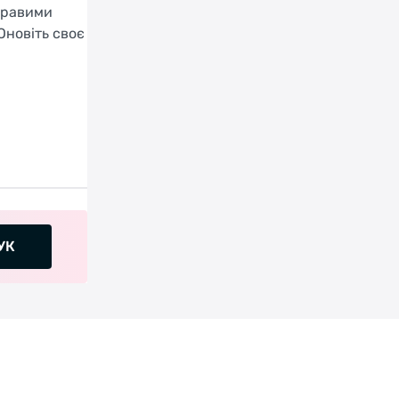
скравими
Оновіть своє
УК