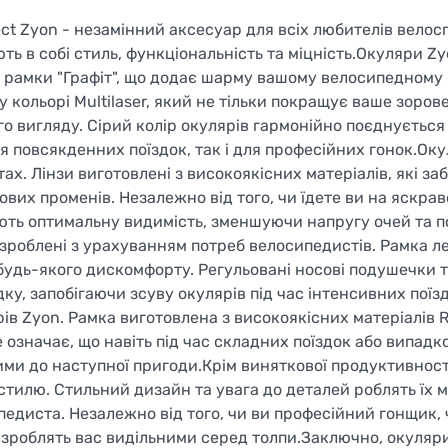
t Zyon - незамінний аксесуар для всіх любителів велос
ують в собі стиль, функціональність та міцність.Окуляри Z
у рамки "Графіт", що додає шарму вашому велосипедному
кольорі Multilaser, який не тільки покращує ваше зоров
го вигляду. Сірий колір окулярів гармонійно поєднується
я повсякденних поїздок, так і для професійних гонок.Ок
х. Лінзи виготовлені з високоякісних матеріалів, які з
ових променів. Незалежно від того, чи їдете ви на яскрав
тують оптимальну видимість, зменшуючи напругу очей та
зроблені з урахуванням потреб велосипедистів. Рамка ле
будь-якого дискомфорту. Регульовані носові подушечки т
ку, запобігаючи зсуву окулярів під час інтенсивних поїз
ів Zyon. Рамка виготовлена з високоякісних матеріалів R
е означає, що навіть під час складних поїздок або випадк
и до наступної пригоди.Крім виняткової продуктивност
стилю. Стильний дизайн та увага до деталей роблять їх 
едиста. Незалежно від того, чи ви професійний гонщик, 
а зроблять вас видільними серед толпи.Заключно, окуляр