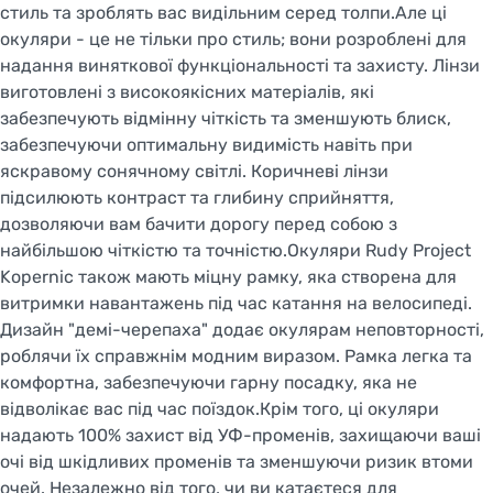
стиль та зроблять вас видільним серед толпи.Але ці
окуляри - це не тільки про стиль; вони розроблені для
надання виняткової функціональності та захисту. Лінзи
виготовлені з високоякісних матеріалів, які
забезпечують відмінну чіткість та зменшують блиск,
забезпечуючи оптимальну видимість навіть при
яскравому сонячному світлі. Коричневі лінзи
підсилюють контраст та глибину сприйняття,
дозволяючи вам бачити дорогу перед собою з
найбільшою чіткістю та точністю.Окуляри Rudy Project
Kopernic також мають міцну рамку, яка створена для
витримки навантажень під час катання на велосипеді.
Дизайн "демі-черепаха" додає окулярам неповторності,
роблячи їх справжнім модним виразом. Рамка легка та
комфортна, забезпечуючи гарну посадку, яка не
відволікає вас під час поїздок.Крім того, ці окуляри
надають 100% захист від УФ-променів, захищаючи ваші
очі від шкідливих променів та зменшуючи ризик втоми
очей. Незалежно від того, чи ви катаєтеся для