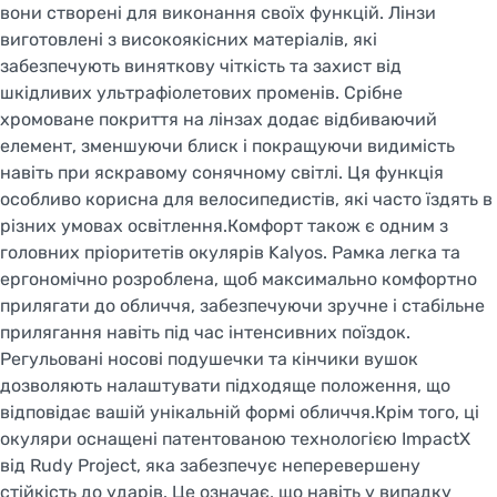
вони створені для виконання своїх функцій. Лінзи
виготовлені з високоякісних матеріалів, які
забезпечують виняткову чіткість та захист від
шкідливих ультрафіолетових променів. Срібне
хромоване покриття на лінзах додає відбиваючий
елемент, зменшуючи блиск і покращуючи видимість
навіть при яскравому сонячному світлі. Ця функція
особливо корисна для велосипедистів, які часто їздять в
різних умовах освітлення.Комфорт також є одним з
головних пріоритетів окулярів Kalyos. Рамка легка та
ергономічно розроблена, щоб максимально комфортно
прилягати до обличчя, забезпечуючи зручне і стабільне
прилягання навіть під час інтенсивних поїздок.
Регульовані носові подушечки та кінчики вушок
дозволяють налаштувати підходяще положення, що
відповідає вашій унікальній формі обличчя.Крім того, ці
окуляри оснащені патентованою технологією ImpactX
від Rudy Project, яка забезпечує неперевершену
стійкість до ударів. Це означає, що навіть у випадку