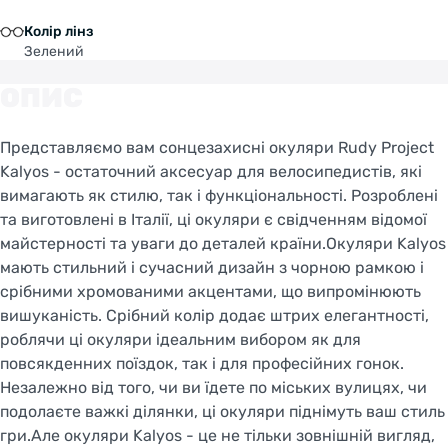
Колір лінз
Зелений
ОПИС
Представляємо вам сонцезахисні окуляри Rudy Project
Kalyos - остаточний аксесуар для велосипедистів, які
вимагають як стилю, так і функціональності. Розроблені
та виготовлені в Італії, ці окуляри є свідченням відомої
майстерності та уваги до деталей країни.Окуляри Kalyos
мають стильний і сучасний дизайн з чорною рамкою і
срібними хромованими акцентами, що випромінюють
вишуканість. Срібний колір додає штрих елегантності,
роблячи ці окуляри ідеальним вибором як для
повсякденних поїздок, так і для професійних гонок.
Незалежно від того, чи ви їдете по міських вулицях, чи
подолаєте важкі ділянки, ці окуляри піднімуть ваш стиль
гри.Але окуляри Kalyos - це не тільки зовнішній вигляд,