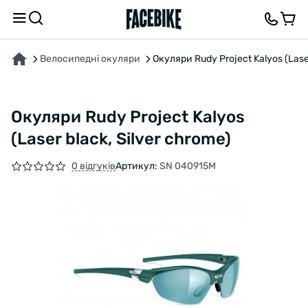
ПРО ТОВАР
ХАРАКТЕРИСТИКИ
ОПИС
ВІДГУКИ ТА ЗАПИТАННЯ
Велосипедні окуляри
Окуляри Rudy Project Kalyos (Laser
Окуляри Rudy Project Kalyos
(Laser black, Silver chrome)
0 відгуків
Артикул:
SN 040915M