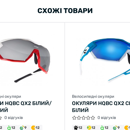
СХОЖІ ТОВАРИ
ні окуляри
Велосипедні окуляри
И HQBC QX2 БІЛИЙ/
ОКУЛЯРИ HQBC QX2 С
НИЙ
БІЛИЙ
0 відгуків
0 відгуків
12
12
9
12
12
12
12
9