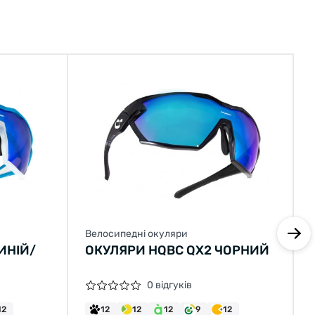
Велосипедні окуляри
ИНІЙ/
ОКУЛЯРИ HQBC QX2 ЧОРНИЙ
0 відгуків
12
12
12
12
9
12