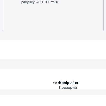
рахунку ФОП, ТОВ та ін
Колір лінз
Прозорий