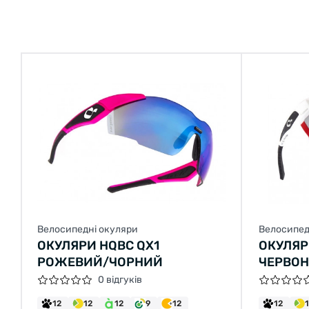
Велосипедні окуляри
Велосипед
ОКУЛЯРИ HQBC QX1
ОКУЛЯР
РОЖЕВИЙ/ЧОРНИЙ
ЧЕРВО
0 відгуків
12
12
12
9
12
12