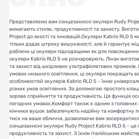
Представляємо вам сонцезахисні окуляри Rudy Projec
вимагають стилю, продуктивності та захисту. Виготовл
Project до якості та інновацій.Окуляри Kabrio RLD 5
тільки додає штриху вишуканості, але й гарантує міц
роблячи ці окуляри підходящими як для повсякденних
окуляри Kabrio RLD 5 не розчаровують. Лінзи виготов
та захист від шкідливих ультрафіолетових променів. Н
умовах низького освітлення, ці окуляри покращать ва
особливостей окулярів Kabrio RLD 5 - їхню універса
різних умов освітлення. За допомогою простого кла
зорове сприйняття та продуктивність. Ця функція осо
погодних умовах.Комфорт також є одним з головних п
кінчики вушок забезпечують надійну та комфортну по
тиск на ваше обличчя, дозволяючи вам зосередитися
сонцезахисні окуляри Rudy Project Kabrio RLD 5 - це
продуктивність та захист. З їхнім італійським майст