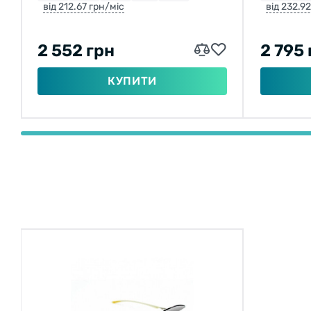
від 212.67 грн/міс
від 232.9
2 552 грн
2 795 
КУПИТИ