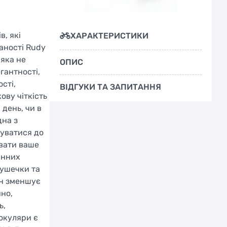
, які
ХАРАКТЕРИСТИКИ
заності Rudy
 яка не
ОПИС
гантності,
сті,
ВІДГУКИ ТА ЗАПИТАННЯ
ову чіткість
 день, чи в
дна з
туватися до
увати ваше
інних
душечки та
йн зменшує
но,
ь,
 окуляри є