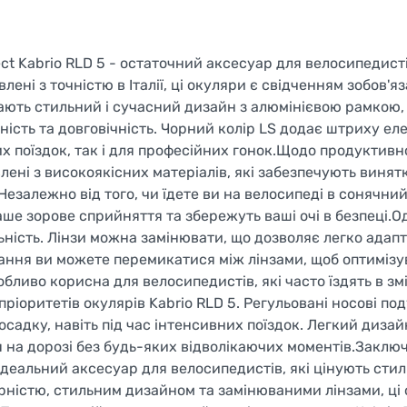
t Kabrio RLD 5 - остаточний аксесуар для велосипедистів
ені з точністю в Італії, ці окуляри є свідченням зобов'я
 мають стильний і сучасний дизайн з алюмінієвою рамкою,
ність та довговічність. Чорний колір LS додає штриху еле
 поїздок, так і для професійних гонок.Щодо продуктивно
лені з високоякісних матеріалів, які забезпечують винятк
езалежно від того, чи їдете ви на велосипеді в сонячний
ше зорове сприйняття та збережуть ваші очі в безпеці.О
льність. Лінзи можна замінювати, що дозволяє легко адап
цання ви можете перемикатися між лінзами, щоб оптиміз
бливо корисна для велосипедистів, які часто їздять в зм
ріоритетів окулярів Kabrio RLD 5. Регульовані носові по
садку, навіть під час інтенсивних поїздок. Легкий диза
 на дорозі без будь-яких відволікаючих моментів.Заключ
 ідеальний аксесуар для велосипедистів, які цінують стил
ерністю, стильним дизайном та замінюваними лінзами, ці