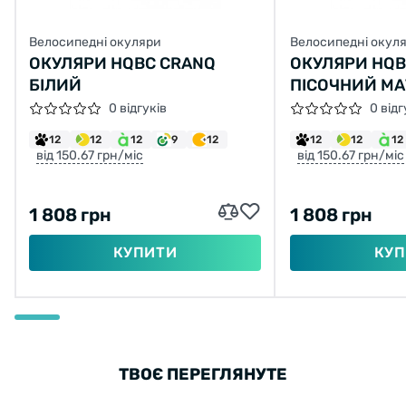
Велосипедні окуляри
Велосипедні окул
ОКУЛЯРИ HQBC CRANQ
ОКУЛЯРИ HQB
БІЛИЙ
ПІСОЧНИЙ М
0 відгуків
0 відг
12
12
12
9
12
12
12
12
від 150.67 грн/міс
від 150.67 грн/міс
1 808 грн
1 808 грн
КУПИТИ
КУП
ТВОЄ ПЕРЕГЛЯНУТЕ