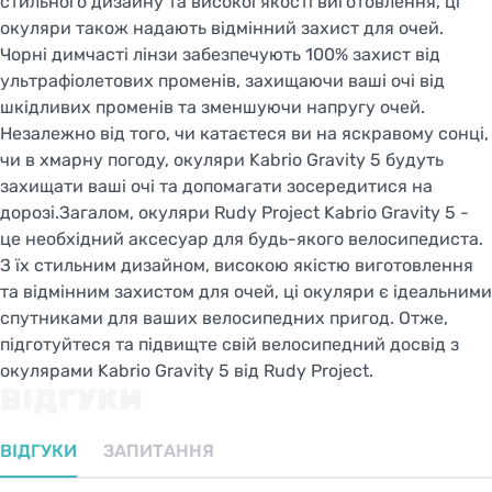
стильного дизайну та високої якості виготовлення, ці
окуляри також надають відмінний захист для очей.
Чорні димчасті лінзи забезпечують 100% захист від
ультрафіолетових променів, захищаючи ваші очі від
шкідливих променів та зменшуючи напругу очей.
Незалежно від того, чи катаєтеся ви на яскравому сонці,
чи в хмарну погоду, окуляри Kabrio Gravity 5 будуть
захищати ваші очі та допомагати зосередитися на
дорозі.Загалом, окуляри Rudy Project Kabrio Gravity 5 -
це необхідний аксесуар для будь-якого велосипедиста.
З їх стильним дизайном, високою якістю виготовлення
та відмінним захистом для очей, ці окуляри є ідеальними
спутниками для ваших велосипедних пригод. Отже,
підготуйтеся та підвищте свій велосипедний досвід з
окулярами Kabrio Gravity 5 від Rudy Project.
ВІДГУКИ
ВІДГУКИ
ЗАПИТАННЯ