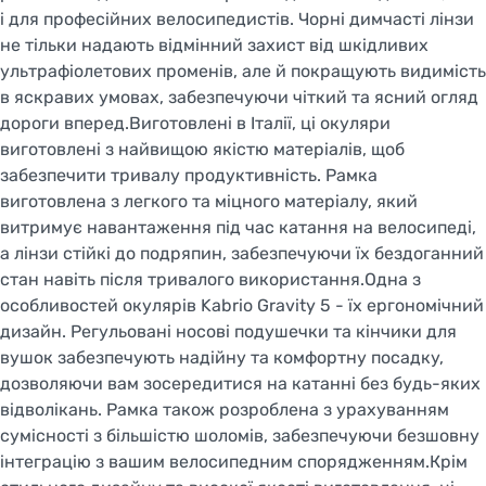
і для професійних велосипедистів. Чорні димчасті лінзи
не тільки надають відмінний захист від шкідливих
ультрафіолетових променів, але й покращують видимість
в яскравих умовах, забезпечуючи чіткий та ясний огляд
дороги вперед.Виготовлені в Італії, ці окуляри
виготовлені з найвищою якістю матеріалів, щоб
забезпечити тривалу продуктивність. Рамка
виготовлена з легкого та міцного матеріалу, який
витримує навантаження під час катання на велосипеді,
а лінзи стійкі до подряпин, забезпечуючи їх бездоганний
стан навіть після тривалого використання.Одна з
особливостей окулярів Kabrio Gravity 5 - їх ергономічний
дизайн. Регульовані носові подушечки та кінчики для
вушок забезпечують надійну та комфортну посадку,
дозволяючи вам зосередитися на катанні без будь-яких
відволікань. Рамка також розроблена з урахуванням
сумісності з більшістю шоломів, забезпечуючи безшовну
інтеграцію з вашим велосипедним спорядженням.Крім