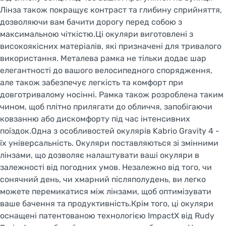
Лінза також покращує контраст та глибину сприйняття,
дозволяючи вам бачити дорогу перед собою з
максимальною чіткістю.Ці окуляри виготовлені з
високоякісних матеріалів, які призначені для тривалого
використання. Металева рамка не тільки додає шар
елегантності до вашого велосипедного спорядження,
але також забезпечує легкість та комфорт при
довготривалому носінні. Рамка також розроблена таким
чином, щоб плітно прилягати до обличчя, запобігаючи
ковзанню або дискомфорту під час інтенсивних
поїздок.Одна з особливостей окулярів Kabrio Gravity 4 -
їх універсальність. Окуляри поставляються зі змінними
лінзами, що дозволяє налаштувати ваші окуляри в
залежності від погодних умов. Незалежно від того, чи
сонячний день, чи хмарний післяполудень, ви легко
можете перемикатися між лінзами, щоб оптимізувати
ваше бачення та продуктивність.Крім того, ці окуляри
оснащені патентованою технологією ImpactX від Rudy