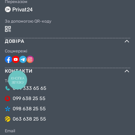
Переказом
За допомогою QR-коду
ДОВІРА
Соцмережі
КОНТАКТИ
КНОПКА
Телефони
ЗВ'ЯЗКУ
044 333 65 65
099 638 25 55
098 638 25 55
063 638 25 55
Email