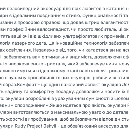
ний велосипедний аксесуар для всіх любителів катання н
куляри є ідеальним поєднанням стилю, функціональності та
дизайн з прозорою оправою, що додає штрих елегантност
 ви професійний велосипедист, чи просто любитель, ці о
ять ваші очі від шкідливих ультрафіолетових променів, 
логія лазерного дега. Ця інноваційна технологія забезпе
ах освітлення. Незалежно від того, чи катаєтеся ви на я
kyll забезпечать вам оптимальну видимість, дозволяючи с
ні з високоякісного кристалу, який забезпечує виняткову 
залишатимуться в ідеальному стані навіть після тривалих
є візуальну привабливість цих окулярів, роблячи їх сти
образ.Комфорт - ще один важливий аспект окулярів Jeky
ть надійну та комфортну посадку, дозволяючи носити їх 
го, окуляри розроблені з урахуванням сумісності з шоло
едним спорядженням.Якщо йдеться про якість, окуляри R
і окуляри виготовляються з максимальною увагою до детале
ть жорсткі випробування, щоб забезпечити відповідніст
ляри Rudy Project Jekyll - це обов'язковий аксесуар для