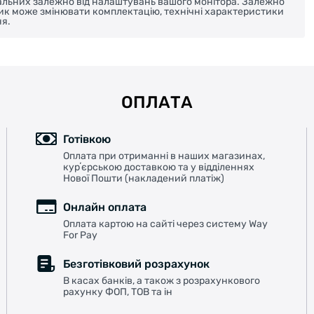
реальних залежно від налаштувань вашого монітора. Залежно
ник може змінювати комплектацію, технічні характеристики
я.
ОПЛАТА
Готівкою
Оплата при отриманні в наших магазинах,
курʼєрською доставкою та у відділеннях
Нової Пошти (накладений платіж)
Онлайн оплата
Оплата картою на сайті через систему Way
For Pay
Безготівковий розрахунок
В касах банків, а також з розрахункового
рахунку ФОП, ТОВ та ін