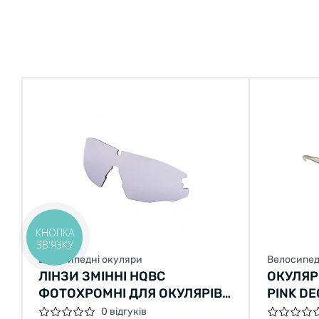
КНОПКА
ЗВ'ЯЗКУ
Велосипедні окуляри
Велосипед
ЛІНЗИ ЗМІННІ HQBC
ОКУЛЯР
ФОТОХРОМНІ ДЛЯ ОКУЛЯРІВ
PINK DE
QERT PLUS
0 відгуків