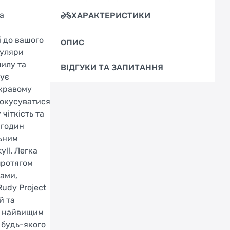
а
ХАРАКТЕРИСТИКИ
і до вашого
ОПИС
куляри
пилу та
ВІДГУКИ ТА ЗАПИТАННЯ
чує
скравому
фокусуватися
чіткість та
 годин
льним
ll. Легка
протягом
мами,
udy Project
й та
ь найвищим
 будь-якого