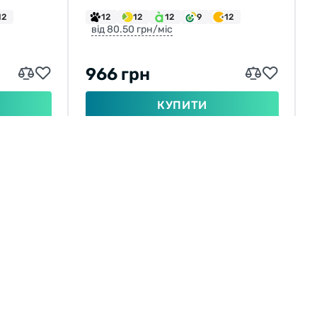
12
12
12
12
9
12
від 80.50 грн/міс
966 грн
КУПИТИ