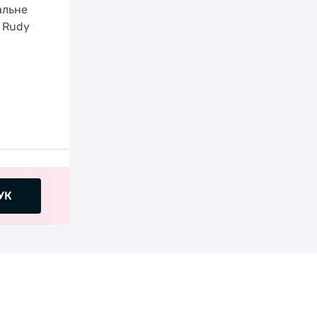
альне
и Rudy
УК