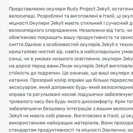
Представляємо окуляри Rudy Project Jekyll, остаточ
велосипеді. Розроблені та виготовлені в Італії, ці о
міцності.Окуляри Jekyll мають стильний і сучасний 
велосипедного спорядження. Незалежно від того, чи
обов'язково покращать вашу продуктивність та захист
сміття.Однією з особливостей окулярів Jekyll є техно
кришталево чистий зір, навіть в найскладніших умов
сонці, чи в умовах низького освітлення, окуляри Je
на дорозі перед вами.Лінзи окулярів Jekyll виготовле
стійкість до подряпин. Це означає, що ваші окуляри 
катання. Прозорий колір оправи ще більше підкреслю
аксесуаром, який доповнює будь-який велосипедний 
оправа та регульовані носові подушечки забезпечую
тривалого часу без будь-якого дискомфорту. Крім то
забезпечуючи безшовну інтеграцію з вашим велосип
Jekyll не мають собі рівних. Виготовлені в Італії, ц
використанням найкращих матеріалів. Вони проходя
стандартам продуктивності та міцності.Заключно, оку