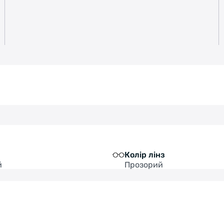
Колір лінз
й
Прозорий