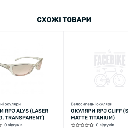
СХОЖІ ТОВАРИ
ні окуляри
Велосипедні окуляри
И RPJ ALYS (LASER
ОКУЛЯРИ RPJ CLIFF (
G, TRANSPARENT)
MATTE TITANIUM)
0 відгуків
0 відгуків