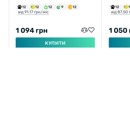
12
12
12
9
12
12
від 91.17 грн/міс
від 87.50
1 094 грн
1 050
КУПИТИ