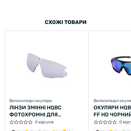
СХОЖІ ТОВАРИ
Велосипедні окуляри
Велосипедні окул
ЛІНЗИ ЗМІННІ HQBC
ОКУЛЯРИ HQB
ФОТОХРОМНІ ДЛЯ
FF HD ЧОРНИ
ОКУЛЯРІВ QERT PLUS
МАТОВАНИЙ
0 відгуків
0 відг