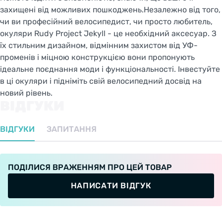
захищені від можливих пошкоджень.Незалежно від того,
STAY ON FACEBIKE.UA
чи ви професійний велосипедист, чи просто любитель,
окуляри Rudy Project Jekyll - це необхідний аксесуар. З
їх стильним дизайном, відмінним захистом від УФ-
променів і міцною конструкцією вони пропонують
ідеальне поєднання моди і функціональності. Інвестуйте
в ці окуляри і підніміть свій велосипедний досвід на
новий рівень.
ВІДГУКИ
ВІДГУКИ
ЗАПИТАННЯ
ПОДІЛИСЯ ВРАЖЕННЯМ ПРО ЦЕЙ ТОВАР
НАПИСАТИ ВІДГУК