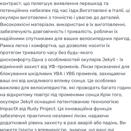
контраст, що полегшує виявлення перешкод та
потенційних небезпек під час їзди.Виготовлені в Італії, ці
окуляри виготовлені з точністю і увагою до деталей.
Високоякісні матеріали, використані в їх виготовленні,
забезпечують довговічність і тривалість, роблячи їх
надійними спутниками для ваших велосипедних пригод.
Рамка легка і комфортна, що дозволяє носити їх
протягом тривалого часу без будь-якого
дискомфорту.Одна з особливостей окулярів Jekyll - їх
відмінний захист від УФ-променів. Лінзи призначені для
блокування шкідливих УВА і УВБ променів, захищаючи
ваші очі від шкідливого впливу сонця. Це особливо
важливо для велосипедистів, які проводять багато годин
на відкритому повітрі під променями сонця.Крім того,
Welcome!
окуляри Jekyll оснащені патентованою технологією
Do you want to switch to the Dutch version of the
ImpactX від Rudy Project. Ця інноваційна функція
site or stay on the Ukrainian version?
забезпечує практично незламні лінзи, надаючи
додатковий рівень захисту в разі аварій або падінь. Ви
SWITCH TO FACEBIKE.NL
можете їздити з впевненістю, знаючи, що ваші очі