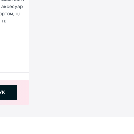
й аксесуар
ртом, ці
 та
УК