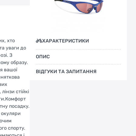
х, хто
ХАРАКТЕРИСТИКИ
та уваги до
зі. З
ОПИС
ному образу.
я вашої
ВІДГУКИ ТА ЗАПИТАННЯ
иняткова
вих
лінзи стійкі
оги.Комфорт
тну посадку.
і окуляри
юючим
го спорту.
имаються і