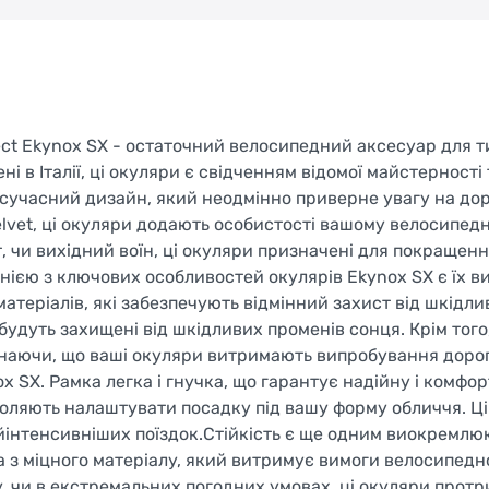
ct Ekynox SX - остаточний велосипедний аксесуар для ти
і в Італії, ці окуляри є свідченням відомої майстерності 
сучасний дизайн, який неодмінно приверне увагу на доро
elvet, ці окуляри додають особистості вашому велосипед
, чи вихідний воїн, ці окуляри призначені для покращенн
нією з ключових особливостей окулярів Ekynox SX є їх в
матеріалів, які забезпечують відмінний захист від шкідли
удуть захищені від шкідливих променів сонця. Крім того, 
 знаючи, що ваші окуляри витримають випробування дор
x SX. Рамка легка і гнучка, що гарантує надійну і комфор
воляють налаштувати посадку під вашу форму обличчя. Ц
найінтенсивніших поїздок.Стійкість є ще одним виокремл
 з міцного матеріалу, який витримує вимоги велосипедно
у, чи в екстремальних погодних умовах, ці окуляри протр