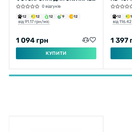
QERT PLUS
0 відгуків
12
12
12
9
12
12
від 91.17 грн/міс
від 116.42
1 094 грн
1 397 
КУПИТИ