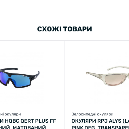
СХОЖІ ТОВАРИ
ні окуляри
Велосипедні окуляри
И HQBC QERT PLUS FF
ОКУЛЯРИ RPJ ALYS (L
НИЙ, МАТОВАНИЙ
PINK DEG, TRANSPARE