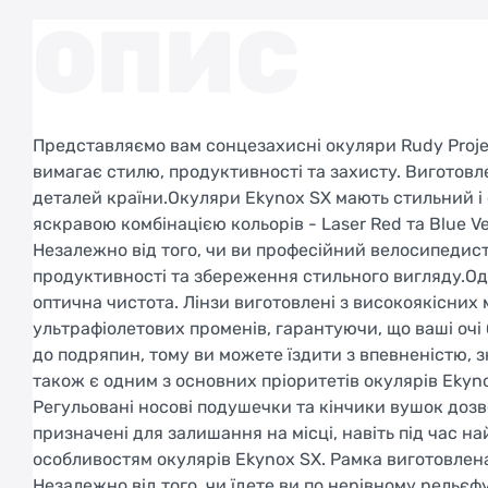
ОПИС
Представляємо вам сонцезахисні окуляри Rudy Proje
вимагає стилю, продуктивності та захисту. Виготовлен
деталей країни.Окуляри Ekynox SX мають стильний і 
яскравою комбінацією кольорів - Laser Red та Blue V
Незалежно від того, чи ви професійний велосипедист
продуктивності та збереження стильного вигляду.Од
оптична чистота. Лінзи виготовлені з високоякісних 
ультрафіолетових променів, гарантуючи, що ваші очі б
до подряпин, тому ви можете їздити з впевненістю,
також є одним з основних пріоритетів окулярів Ekyno
Регульовані носові подушечки та кінчики вушок доз
призначені для залишання на місці, навіть під час 
особливостям окулярів Ekynox SX. Рамка виготовлена
Незалежно від того, чи їдете ви по нерівному рельєф