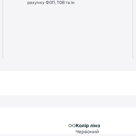
рахунку ФОП, ТОВ та ін
Колір лінз
Червоний