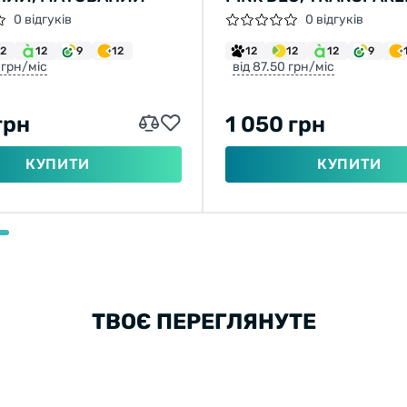
0 відгуків
0 відгуків
12
12
9
12
12
12
12
9
 грн/міс
від 87.50 грн/міс
грн
1 050 грн
КУПИТИ
КУПИТИ
ТВОЄ ПЕРЕГЛЯНУТЕ