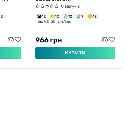
0 відгуків
12
12
12
12
9
12
від 80.50 грн/міс
966 грн
КУПИТИ