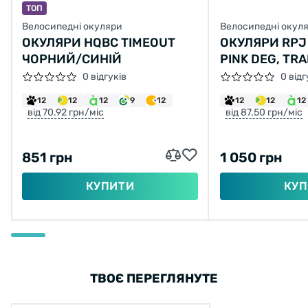
ТОП
Велосипедні окуляри
Велосипедні окул
ОКУЛЯРИ HQBC TIMEOUT
ОКУЛЯРИ RPJ 
ЧОРНИЙ/СИНІЙ
PINK DEG, TR
0 відгуків
0 відг
12
12
12
9
12
12
12
12
від 70.92 грн/міс
від 87.50 грн/міс
851 грн
1 050 грн
КУПИТИ
КУП
ТВОЄ ПЕРЕГЛЯНУТЕ