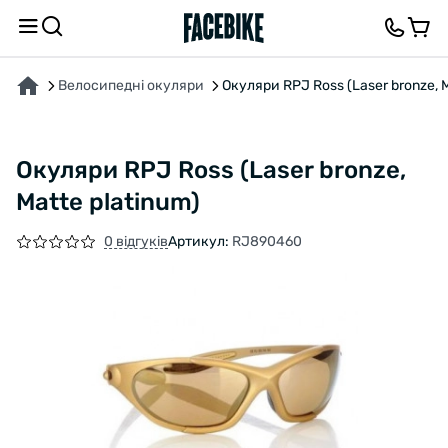
ПРО ТОВАР
ХАРАКТЕРИСТИКИ
ОПИС
ВІДГУКИ ТА ЗАПИТАННЯ
Велосипедні окуляри
Окуляри RPJ Ross (Laser bronze, M
Окуляри RPJ Ross (Laser bronze,
Matte platinum)
0 відгуків
Артикул:
RJ890460