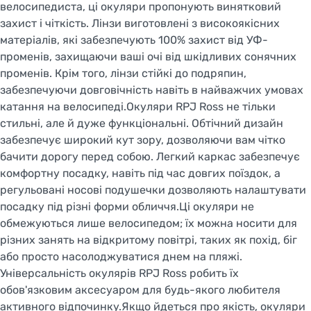
велосипедиста, ці окуляри пропонують винятковий
захист і чіткість. Лінзи виготовлені з високоякісних
матеріалів, які забезпечують 100% захист від УФ-
променів, захищаючи ваші очі від шкідливих сонячних
променів. Крім того, лінзи стійкі до подряпин,
забезпечуючи довговічність навіть в найважчих умовах
катання на велосипеді.Окуляри RPJ Ross не тільки
стильні, але й дуже функціональні. Обтічний дизайн
забезпечує широкий кут зору, дозволяючи вам чітко
бачити дорогу перед собою. Легкий каркас забезпечує
комфортну посадку, навіть під час довгих поїздок, а
регульовані носові подушечки дозволяють налаштувати
посадку під різні форми обличчя.Ці окуляри не
обмежуються лише велосипедом; їх можна носити для
різних занять на відкритому повітрі, таких як похід, біг
або просто насолоджуватися днем на пляжі.
Універсальність окулярів RPJ Ross робить їх
обов'язковим аксесуаром для будь-якого любителя
активного відпочинку.Якщо йдеться про якість, окуляри