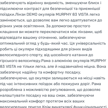
забезпечують відмінну видимість, зменшуючи блиск і
підсилюючи контраст для безпечнішої та приємнішої
поїздки.Лінзи DEMO окулярів MURPHY 83 VISTA легко
замінюються, що дозволяє вам легко адаптуватися до
різних умов освітлення. За допомогою простого
клацання ви можете переключатися між лінзами, щоб
відповідати вашому оточенню, забезпечуючи
оптимальний огляд у будь-який час. Ця універсальність
робить ці окуляри підходящими для різних видів
велосипедного спорту, від шосейного катання до
гірського велосипеду.Рама з алюмінію окулярів MURPHY
83 VISTA не тільки легка, але й надзвичайно міцна. Вона
забезпечує надійну та комфортну посадку,
забезпечуючи, що окуляри залишаються на місці навіть
під час інтенсивних поїздок або похмурих доріг. Рама
розроблена з можливістю регулювання, що дозволяє
налаштувати посадку на ваш смак, забезпечуючи
максимальний комфорт протягом всіх ваших
велосипедних пригод.Крім виняткової функціональності,