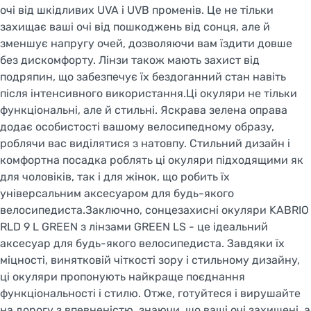
очі від шкідливих UVA і UVB променів. Це не тільки
захищає ваші очі від пошкоджень від сонця, але й
зменшує напругу очей, дозволяючи вам їздити довше
без дискомфорту. Лінзи також мають захист від
подряпин, що забезпечує їх бездоганний стан навіть
після інтенсивного використання.Ці окуляри не тільки
функціональні, але й стильні. Яскрава зелена оправа
додає особистості вашому велосипедному образу,
роблячи вас виділятися з натовпу. Стильний дизайн і
комфортна посадка роблять ці окуляри підходящими як
для чоловіків, так і для жінок, що робить їх
універсальним аксесуаром для будь-якого
велосипедиста.Заключно, сонцезахисні окуляри KABRIO
RLD 9 L GREEN з лінзами GREEN LS - це ідеальний
аксесуар для будь-якого велосипедиста. Завдяки їх
міцності, винятковій чіткості зору і стильному дизайну,
ці окуляри пропонують найкраще поєднання
функціональності і стилю. Отже, готуйтеся і вирушайте
на дорогу з впевненістю, знаючи, що ваші очі захищені, а