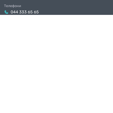
Телефони
044 333 65 65
099 638 25 55
098 638 25 55
063 638 25 55
Email
info@facebike.com.ua
Графік роботи
10:00-19:00
Магазини в Києві
Київ, вул. Якова Гніздовського, 1А
Київ, вул. Рональда Рейгана, 1
КРУТИ ПЕДАЛІ РАЗОМ З НАМИ
Будь з нами в тусовці і першим дізнаєшся про знижки та акції