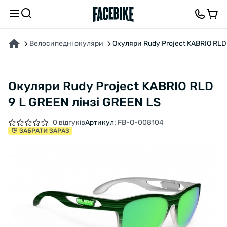
ПРО ТОВАР
ХАРАКТЕРИСТИКИ
ОПИС
ВІДГУКИ ТА ЗАПИТАННЯ
Велосипедні окуляри
Окуляри Rudy Project KABRIO RLD
Окуляри Rudy Project KABRIO RLD
9 L GREEN лінзі GREEN LS
0 відгуків
Артикул:
FB-O-008104
ЗАБРАТИ ЗАРАЗ