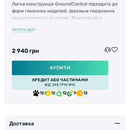
Легка конструкція GroundControl підходить до
форм гоночних моделей. Ідеальне поєднання
продуктивності та стилю. Вентиляційні
отвори в скронях забезпечують постійну
Читати далі
вентиляцію, а витончені форми створюють
модний стиль, ідеальний для чоловіків і жінок.
2 940 грн
КУПИТИ
КРЕДИТ АБО ЧАСТИНАМИ
ВІД 245 ГРН/МІС
12
12
12
9
12
Доставка