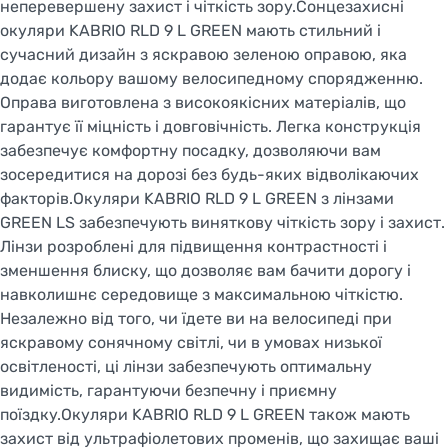
неперевершену захист і чіткість зору.Сонцезахисні
окуляри KABRIO RLD 9 L GREEN мають стильний і
сучасний дизайн з яскравою зеленою оправою, яка
додає кольору вашому велосипедному спорядженню.
Оправа виготовлена з високоякісних матеріалів, що
гарантує її міцність і довговічність. Легка конструкція
забезпечує комфортну посадку, дозволяючи вам
зосередитися на дорозі без будь-яких відволікаючих
факторів.Окуляри KABRIO RLD 9 L GREEN з лінзами
GREEN LS забезпечують виняткову чіткість зору і захист.
Лінзи розроблені для підвищення контрастності і
зменшення блиску, що дозволяє вам бачити дорогу і
навколишнє середовище з максимальною чіткістю.
Незалежно від того, чи їдете ви на велосипеді при
яскравому сонячному світлі, чи в умовах низької
освітленості, ці лінзи забезпечують оптимальну
видимість, гарантуючи безпечну і приємну
поїздку.Окуляри KABRIO RLD 9 L GREEN також мають
захист від ультрафіолетових променів, що захищає ваші