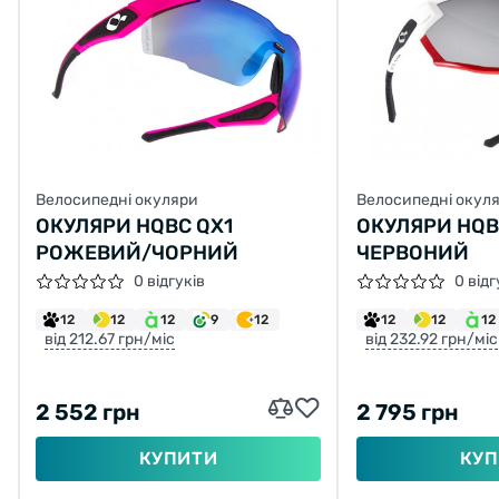
Велосипедні окуляри
Велосипедні окул
ОКУЛЯРИ HQBC QX1
ОКУЛЯРИ HQB
РОЖЕВИЙ/ЧОРНИЙ
ЧЕРВОНИЙ
0 відгуків
0 відг
12
12
12
9
12
12
12
12
від 212.67 грн/міс
від 232.92 грн/міс
2 552 грн
2 795 грн
КУПИТИ
КУП