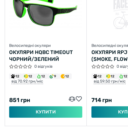
Велосипедні окуляри
Велосипедні окул
ОКУЛЯРИ HQBC TIMEOUT
ОКУЛЯРИ RPJ
ЧОРНИЙ/ЗЕЛЕНИЙ
(SMOKE, FLOW
0 відгуків
0 відг
12
12
12
9
12
12
12
12
від 70.92 грн/міс
від 59.50 грн/міс
851 грн
714 грн
КУПИТИ
КУП