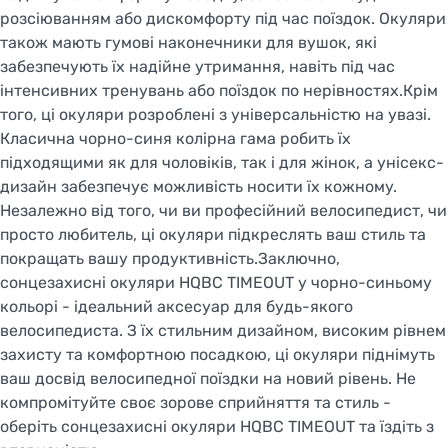
розсіюванням або дискомфорту під час поїздок. Окуляри
також мають гумові наконечники для вушок, які
забезпечують їх надійне утримання, навіть під час
інтенсивних тренувань або поїздок по нерівностях.Крім
того, ці окуляри розроблені з універсальністю на увазі.
Класична чорно-синя колірна гама робить їх
підходящими як для чоловіків, так і для жінок, а унісекс-
дизайн забезпечує можливість носити їх кожному.
Незалежно від того, чи ви професійний велосипедист, чи
просто любитель, ці окуляри підкреслять ваш стиль та
покращать вашу продуктивність.Заключно,
сонцезахисні окуляри HQBC TIMEOUT у чорно-синьому
кольорі - ідеальний аксесуар для будь-якого
велосипедиста. З їх стильним дизайном, високим рівнем
захисту та комфортною посадкою, ці окуляри піднімуть
ваш досвід велосипедної поїздки на новий рівень. Не
компромітуйте своє зорове сприйняття та стиль -
оберіть сонцезахисні окуляри HQBC TIMEOUT та їздіть з