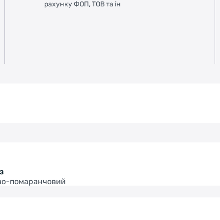
рахунку ФОП, ТОВ та ін
нз
во-помаранчовий