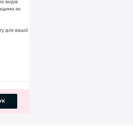
их видів
дящими як
у для вашої
УК