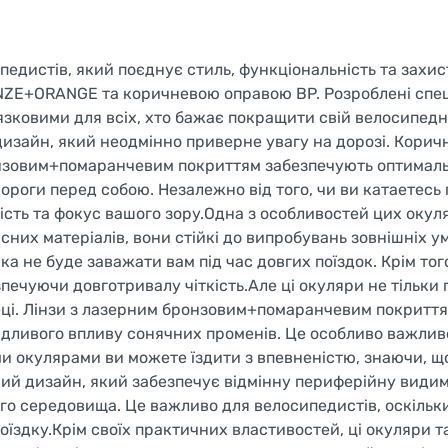
дистів, який поєднує стиль, функціональність та захис
NZE+ORANGE та коричневою оправою BP. Розроблені спец
в'язковими для всіх, хто бажає покращити свій велосипед
изайн, який неодмінно приверне увагу на дорозі. Корич
онзовим+помаранчевим покриттям забезпечують оптимальн
роги перед собою. Незалежно від того, чи ви катаетесь п
ість та фокус вашого зору.Одна з особливостей цих окуляр
існих матеріалів, вони стійкі до випробувань зовнішніх у
а не буде заважати вам під час довгих поїздок. Крім того
зпечуючи довготривалу чіткість.Але ці окуляри не тільки 
пеці. Лінзи з лазерним бронзовим+помаранчевим покритт
кідливого впливу сонячних променів. Це особливо важлив
ми окулярами ви можете їздити з впевненістю, знаючи, що
й дизайн, який забезпечує відмінну периферійну видим
о середовища. Це важливо для велосипедистів, оскільк
оїздку.Крім своїх практичних властивостей, ці окуляри 