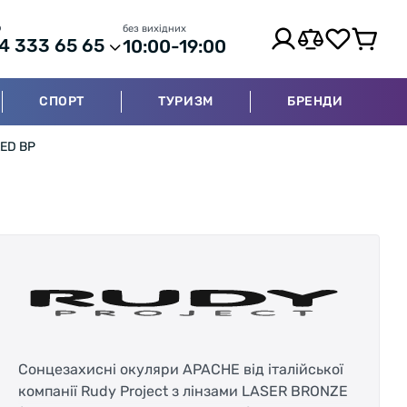
р
без вихідних
4 333 65 65
10:00-19:00
СПОРТ
ТУРИЗМ
БРЕНДИ
KED BP
Сонцезахисні окуляри APACHE від італійської
компанії Rudy Project з лінзами LASER BRONZE