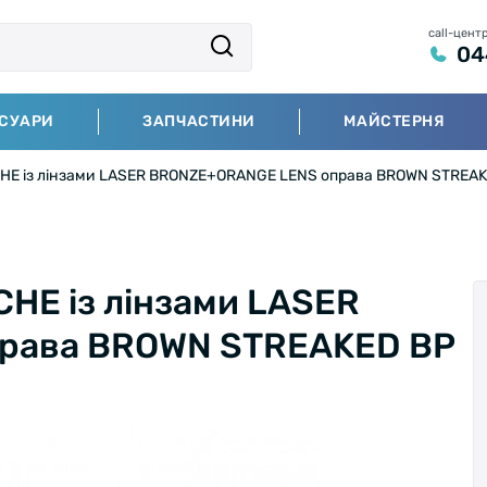
call-цент
04
СУАРИ
ЗАПЧАСТИНИ
МАЙСТЕРНЯ
ACHE із лінзами LASER BRONZE+ORANGE LENS оправа BROWN STREA
CHE із лінзами LASER
рава BROWN STREAKED BP