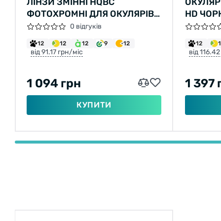
ЛІНЗИ ЗМІННІ HQBC
ОКУЛЯР
ФОТОХРОМНІ ДЛЯ ОКУЛЯРІВ
HD ЧОР
QERT PLUS
0 відгуків
12
12
12
9
12
12
від 91.17 грн/міс
від 116.42
1 094 грн
1 397 
КУПИТИ