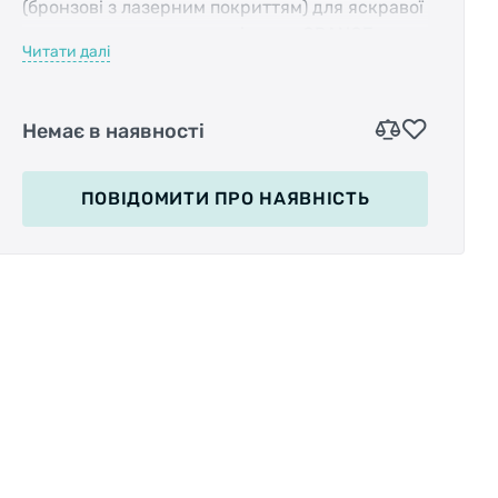
(бронзові з лазерним покриттям) для яскравої
погоди та додатковими лінзами ORANGE
Читати далі
(помаранчеві) для похмурої погоди. Оправа
BROWN STREAKED (коричнева напівпрозора)
Немає в наявності
Модель APACHE має носоупор, що
настроюється, для різних типів обличчя, з
протиковзкими подушечками, для запобігання
ПОВІДОМИТИ
ПРО НАЯВНІСТЬ
сповзанню окулярів на спітнілій обличчі.
Змінні лінзи змінюються шляхом відгинання
нижньої дуги оправи та виштовхування лінзи
назовні.
Вставляються лінзи в паз оправи.
У комплекті кейс для перенесення та мішечок
з мікрофібри.