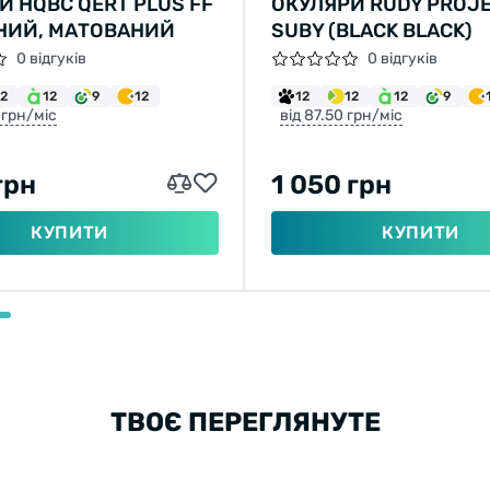
И HQBC QERT PLUS FF
ОКУЛЯРИ RUDY PROJ
НИЙ, МАТОВАНИЙ
SUBY (BLACK BLACK)
0 відгуків
0 відгуків
12
12
9
12
12
12
12
9
 грн/міс
від 87.50 грн/міс
грн
1 050 грн
КУПИТИ
КУПИТИ
ТВОЄ ПЕРЕГЛЯНУТЕ