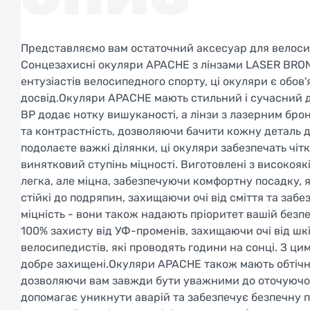
Представляємо вам остаточний аксесуар для велосипе
Сонцезахисні окуляри APACHE з лінзами LASER BRO
ентузіастів велосипедного спорту, ці окуляри є обо
досвід.Окуляри APACHE мають стильний і сучасний д
BP додає нотку вишуканості, а лінзи з лазерним бр
та контрастність, дозволяючи бачити кожну деталь до
подолаєте важкі ділянки, ці окуляри забезпечать чітк
винятковий ступінь міцності. Виготовлені з високояк
легка, але міцна, забезпечуючи комфортну посадку, як
стійкі до подряпин, захищаючи очі від сміття та забе
міцність - вони також надають пріоритет вашій без
100% захисту від УФ-променів, захищаючи очі від ш
велосипедистів, які проводять години на сонці. З ци
добре захищені.Окуляри APACHE також мають обтічни
дозволяючи вам завжди бути уважними до оточуючог
допомагає уникнути аварій та забезпечує безпечну п