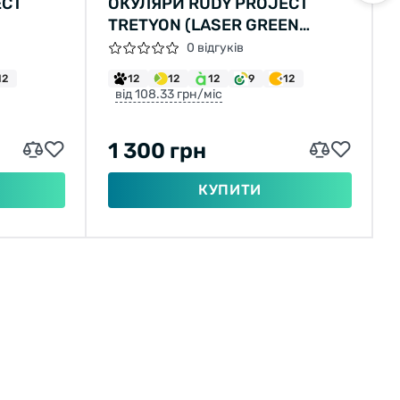
ECT
ОКУЛЯРИ RUDY PROJECT
TRETYON (LASER GREEN
CRISTALL GREEN)
0 відгуків
12
12
12
12
9
12
від 108.33 грн/міс
1 300 грн
КУПИТИ