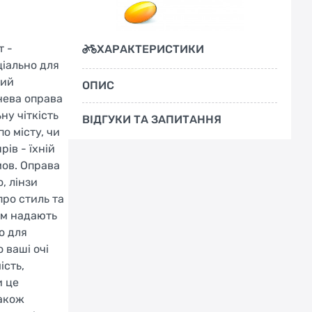
т -
ХАРАКТЕРИСТИКИ
іально для
ний
ОПИС
нева оправа
у чіткість
ВІДГУКИ ТА ЗАПИТАННЯ
о місту, чи
ів - їхній
мов. Оправа
, лінзи
про стиль та
ям надають
о для
 ваші очі
ість,
и це
також