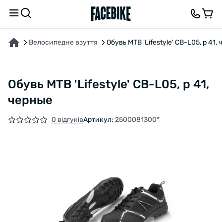
ПРО ТОВАР
ВІДГУКИ ТА ЗАПИТАННЯ
Велосипедне взуття
Обувь MTB 'Lifestyle' CB-L05, р 41,
Обувь MTB 'Lifestyle' CB-L05, р 41,
черные
0 відгуків
Артикул:
2500081300*