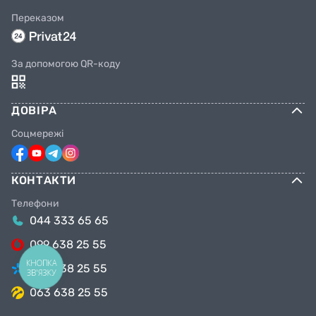
Переказом
За допомогою QR-коду
ДОВІРА
Соцмережі
КОНТАКТИ
Телефони
044 333 65 65
099 638 25 55
КНОПКА
098 638 25 55
ЗВ'ЯЗКУ
063 638 25 55