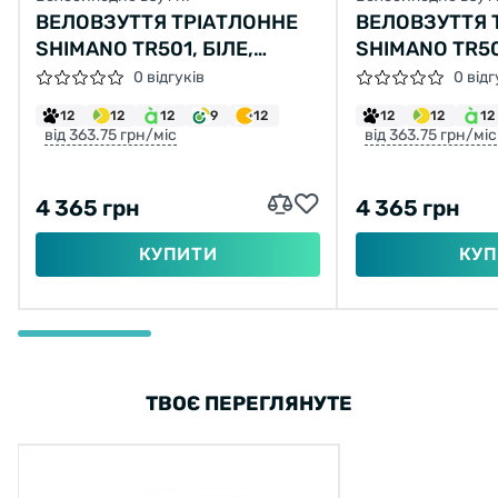
ВЕЛОВЗУТТЯ ТРІАТЛОННЕ
ВЕЛОВЗУТТЯ 
SHIMANO TR501, БІЛЕ,
SHIMANO TR501
РОЗМ. EU42
РОЗМ. EU45
0 відгуків
0 відг
12
12
12
9
12
12
12
12
від 363.75 грн/міс
від 363.75 грн/міс
4 365 грн
4 365 грн
КУПИТИ
КУП
ТВОЄ ПЕРЕГЛЯНУТЕ