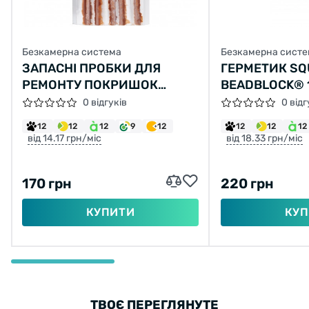
Безкамерна система
Безкамерна систе
ЗАПАСНІ ПРОБКИ ДЛЯ
ГЕРМЕТИК SQ
РЕМОНТУ ПОКРИШОК
BEADBLOCK® 1
БЕЗКАМЕРНИХ KLS NOTUBY
ГРАНУЛАМИ 
0 відгуків
0 відг
15Х52ММ, КОМПЛЕКТ - 5 ШТ
12
12
12
9
12
12
12
12
від 14.17 грн/міс
від 18.33 грн/міс
170 грн
220 грн
КУПИТИ
КУП
ТВОЄ ПЕРЕГЛЯНУТЕ