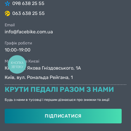
098 638 25 55
063 638 25 55
Email
info@facebike.com.ua
Графік роботи
10:00-19:00
Магазини в Києві
КНОПКА
ЗВ'ЯЗКУ
Київ, вул. Якова Гніздовського, 1А
Київ, вул. Рональда Рейгана, 1
КРУТИ ПЕДАЛІ РАЗОМ З НАМИ
Будь з нами в тусовці і першим дізнаєшся про знижки та акції
ПІДПИСАТИСЯ