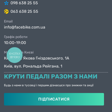
098 638 25 55
063 638 25 55
Email
info@facebike.com.ua
Графік роботи
10:00-19:00
Магазини в Києві
КНОПКА
ЗВ'ЯЗКУ
Київ, вул. Якова Гніздовського, 1А
Київ, вул. Рональда Рейгана, 1
КРУТИ ПЕДАЛІ РАЗОМ З НАМИ
Будь з нами в тусовці і першим дізнаєшся про знижки та акції
ПІДПИСАТИСЯ