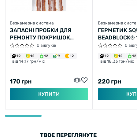
Безкамерна система
Безкамерна систе
ЗАПАСНІ ПРОБКИ ДЛЯ
ГЕРМЕТИК SQ
РЕМОНТУ ПОКРИШОК
BEADBLOCK® 1
БЕЗКАМЕРНИХ KLS NOTUBY
ГРАНУЛАМИ 
0 відгуків
0 відг
15Х52ММ, КОМПЛЕКТ - 5 ШТ
12
12
12
9
12
12
12
12
від 14.17 грн/міс
від 18.33 грн/міс
170 грн
220 грн
КУПИТИ
КУП
ТВОЄ ПЕРЕГЛЯНУТЕ