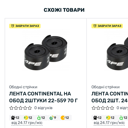
СХОЖІ ТОВАРИ
ЗАБРАТИ ЗАРАЗ
ЗАБРАТИ ЗАРАЗ
Ободні стрічки
Ободні стрічки
ЛЕНТА CONTINENTAL НА
ЛЕНТА CONTI
ОБОД 2ШТУКИ 22-559 70 Г
ОБОД 2ШТ. 24
0 відгуків
0 відг
12
12
12
9
12
12
12
12
від 24.17 грн/міс
від 24.17 грн/міс