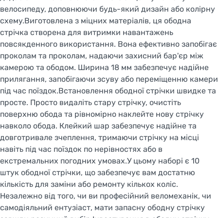
велосипеду, доповнюючи будь-який дизайн або колірну
схему.Виготовлена з міцних матеріалів, ця ободна
стрічка створена для витримки навантажень
повсякденного використання. Вона ефективно запобігає
проколам та проколам, надаючи захисний бар'єр між
камерою та ободом. Ширина 18 мм забезпечує надійне
прилягання, запобігаючи зсуву або переміщенню камери
під час поїздок.Встановлення ободної стрічки швидке та
просте. Просто видаліть стару стрічку, очистіть
поверхню обода та рівномірно наклейте нову стрічку
навколо обода. Клейкий шар забезпечує надійне та
довготривале зчеплення, тримаючи стрічку на місці
навіть під час поїздок по нерівностях або в
екстремальних погодних умовах.У цьому наборі є 10
штук ободної стрічки, що забезпечує вам достатню
кількість для заміни або ремонту кількох коліс.
Незалежно від того, чи ви професійний веломеханік, чи
самодіяльний ентузіаст, мати запасну ободну стрічку