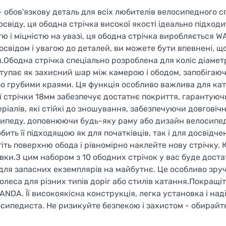
обов'язкову деталь для всіх любителів велосипедного с
іду, ця ободна стрічка високої якості ідеально підходи
ю і міцністю на увазі, ця ободна стрічка виробляється W
досвідом і увагою до деталей, ви можете бути впевнені, щ
.Ободна стрічка спеціально розроблена для коліс діаметр
тупає як захисний шар між камерою і ободом, запобігаюч
 грубими краями. Ця функція особливо важлива для кат
 стрічки 18мм забезпечує достатнє покриття, гарантуюч
ріалів, які стійкі до зношування, забезпечуючи довговічн
сипеду, доповнюючи будь-яку раму або дизайн велосипе
ить її підходящою як для початківців, так і для досвідче
тіть поверхню обода і рівномірно наклейте нову стрічку.
ки.З цим набором з 10 ободних стрічок у вас буде доста
о для запасних екземплярів на майбутнє. Це особливо зру
олеса для різних типів доріг або стилів катання.Покращіт
NDA. Її високоякісна конструкція, легка установка і над
осипедиста. Не ризикуйте безпекою і захистом - обирайт