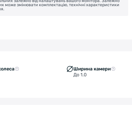
реальних залежно від налаштувань вашого монітора. Залежно
ник може змінювати комплектацію, технічні характеристики
я.
колеса
Ширина камери
До 1.0