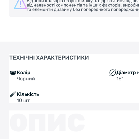
Відтінки кольорів на фото можуть відрізнятися від 
від наявності компонентів та інших факторів, вироб
та елементи дизайну без попереднього попередженн
ТЕХНІЧНІ ХАРАКТЕРИСТИКИ
Колір
Діаметр 
Чорний
16"
Кількість
10 шт
ОПИС