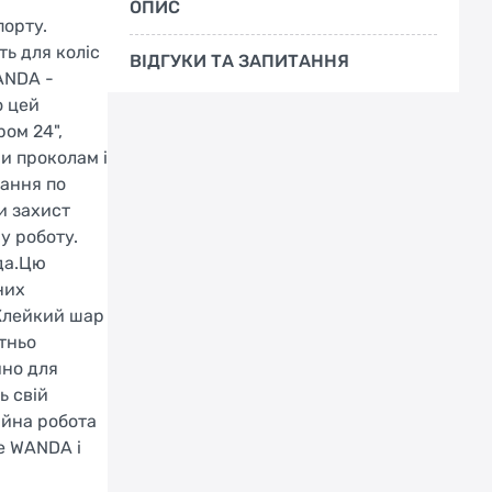
ОПИС
порту.
ть для коліс
ВІДГУКИ ТА ЗАПИТАННЯ
ANDA -
о цей
ом 24",
и проколам і
ання по
и захист
у роботу.
да.Цю
них
 Клейкий шар
тньо
чно для
ь свій
ійна робота
е WANDA і