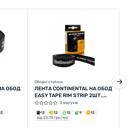
Ободні стрічки
НА ОБОД
ЛЕНТА CONTINENTAL НА ОБОД
EASY TAPE RIM STRIP 2ШТ.,
24-584, 20ГР.
0 відгуків
12
12
12
12
9
12
від 23.75 грн/міс