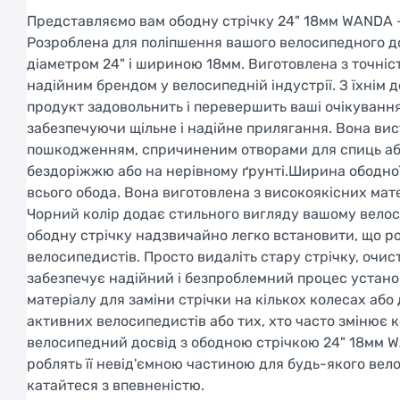
Представляємо вам ободну стрічку 24" 18мм WANDA - 
Розроблена для поліпшення вашого велосипедного досв
діаметром 24" і шириною 18мм. Виготовлена з точніст
надійним брендом у велосипедній індустрії. З їхнім 
продукт задовольнить і перевершить ваші очікування
забезпечуючи щільне і надійне прилягання. Вона вис
пошкодженням, спричиненим отворами для спиць або
бездоріжжю або на нерівному ґрунті.Ширина ободної
всього обода. Вона виготовлена з високоякісних мате
Чорний колір додає стильного вигляду вашому вело
ободну стрічку надзвичайно легко встановити, що роб
велосипедистів. Просто видаліть стару стрічку, очис
забезпечує надійний і безпроблемний процес установ
матеріалу для заміни стрічки на кількох колесах аб
активних велосипедистів або тих, хто часто змінює к
велосипедний досвід з ободною стрічкою 24" 18мм WA
роблять її невід'ємною частиною для будь-якого вел
катайтеся з впевненістю.