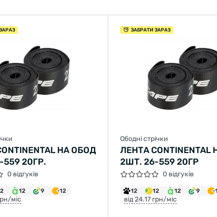
ЗАРАЗ
ЗАБРАТИ ЗАРАЗ
ічки
Ободні стрічки
CONTINENTAL НА ОБОД
ЛЕНТА CONTINENTAL 
-559 20ГР.
2ШТ. 26-559 20ГР
0 відгуків
0 відгуків
12
12
9
12
12
12
12
9
грн/міс
від 24.17 грн/міс