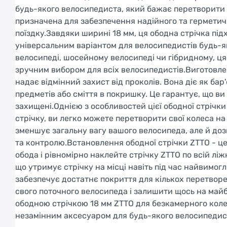
будь-якого велосипедиста, який бажає перетворити с
призначена для забезпечення надійного та герметич
поїздку.Завдяки ширині 18 мм, ця ободна стрічка під
універсальним варіантом для велосипедистів будь-як
велосипеді, шосейному велосипеді чи гібридному, ця о
зручним вибором для всіх велосипедистів.Виготовлена
надає відмінний захист від проколів. Вона діє як б
предметів або сміття в покришку. Це гарантує, що в
захищені.Однією з особливостей цієї ободної стрічк
стрічку, ви легко можете перетворити свої колеса н
зменшує загальну вагу вашого велосипеда, але й до
та контролю.Встановлення ободної стрічки ZTTO - це
обода і рівномірно наклейте стрічку ZTTO по всій лі
що утримує стрічку на місці навіть під час найвимог
забезпечує достатнє покриття для кількох перетворен
свого поточного велосипеда і залишити щось на майб
ободною стрічкою 18 мм ZTTO для безкамерного колеса 1
незамінним аксесуаром для будь-якого велосипедис