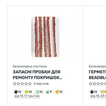
Безкамерна система
Безкамерн
ЗАПАСНІ ПРОБКИ ДЛЯ
ГЕРМЕТ
РЕМОНТУ ПОКРИШОК
BEADBL
БЕЗКАМЕРНИХ KLS NOTUBY
ГРАНУЛ
0 відгуків
15Х52ММ, КОМПЛЕКТ - 5 ШТ
12
12
12
9
12
12
від 14.17 грн/міс
від 18.33