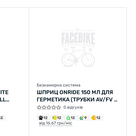
Безкамерна система
ITE
ШПРИЦ ONRIDE 150 МЛ ДЛЯ
LL
ГЕРМЕТИКА (ТРУБКИ AV/FV В
КОМПЛЕКТІ)
0 відгуків
НАБІР
12
12
12
12
9
12
від 16.67 грн/міс