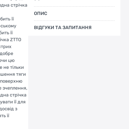
одна стрічка
ОПИС
ить її
рському
ВІДГУКИ ТА ЗАПИТАННЯ
ить її
річка ZTTO
стрих
 добре
уючи цю
 не тільки
пшення тяги
ь поверхню
е зчеплення,
одна стрічка
вати її для
досвід з
ть її