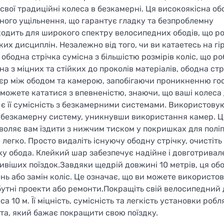
вої традиційні колеса в безкамерні. Ця високоякісна об
ного ущільнення, що гарантує гладку та безпроблемну
ходить для широкого спектру велосипедних ободів, що роб
их дисциплін. Незалежно від того, чи ви катаетесь на гі
бодна стрічка сумісна з більшістю розмірів коліс, що роб
 з міцних та стійких до проколів матеріалів, ободна ст
ар'єр між ободом та камерою, запобігаючи проникненню го
и можете кататися з впевненістю, знаючи, що ваші колеса
и є її сумісність з безкамерними системами. Використов
а безкамерну систему, уникнувши використання камер. Це
зволяє вам їздити з нижчим тиском у покришках для полі
 легко. Просто видаліть існуючу ободну стрічку, очистіт
жку обода. Клейкий шар забезпечує надійне і довготривал
ливіших поїздок.Завдяки щедрій довжині 10 метрів, ця об
ь або замін коліс. Це означає, що ви можете використову
утні проекти або ремонти.Покращіть свій велосипедний 
0 м. Її міцність, сумісність та легкість установки робля
та, який бажає покращити свою поїздку.