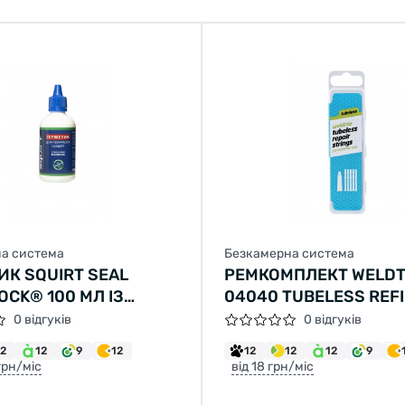
а система
Безкамерна система
ИК SQUIRT SEAL
РЕМКОМПЛЕКТ WELDT
OCK® 100 МЛ ІЗ
04040 TUBELESS REFI
АМИ OEM
REPAIR KIT, ДЛЯ
0 відгуків
0 відгуків
БЕЗКАМЕРНИХ ШИН (
12
12
9
12
12
12
12
9
ДЖГУТІВ)
 грн/міс
від 18 грн/міс