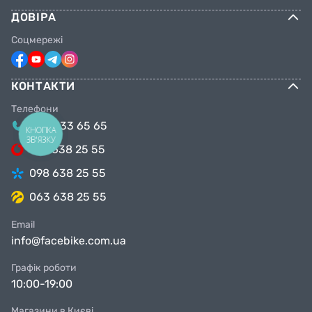
ДОВІРА
Соцмережі
КОНТАКТИ
Телефони
044 333 65 65
КНОПКА
ЗВ'ЯЗКУ
099 638 25 55
098 638 25 55
063 638 25 55
Email
info@facebike.com.ua
Графік роботи
10:00-19:00
Магазини в Києві