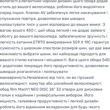
вологості.Елегантний чорний дизайн цього обода додає
стиль до вашого велосипеда, роблячи його виділятися
серед інших. Клапан AV забезпечує легке накачування і
спускання повітря, дозволяючи вам швидко
налаштувати тиск у шині відповідно до ваших вимог. З
вагою всього 450 г, цей обод легкий і не додає зайвого
обсягу до вашого велосипеда, забезпечуючи зручність і
легкість катання.ETRTO вимірювання 559 X 19C гарантує
сумісність з широким спектром розмірів шин, що дає вам
можливість вибрати шини, які найкраще підходять для
вашого стилю катання і місцевості. Вага цього обода 540
г додатково покращує його продуктивність, дозволяючи
швидше розганятися і поліпшувати
маневреність.Незалежно від того, чи ви гірський
велосипедист, комутер або шосейний велосипедист,
обод Rim Mach1 NEO DISC 26" 32 отвори для дискових
гальм є надійним і універсальним вибором. Його
міцність, гальмівна продуктивність і легкий дизайн
роблять його відмінним вкладенням для будь-якого