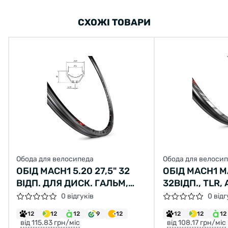
СХОЖІ ТОВАРИ
Обода для велосипеда
Обода для велоси
ОБІД MACH1 5.20 27,5" 32
ОБІД MACH1 MA
ВІДП. ДЛЯ ДИСК. ГАЛЬМ,
32ВІДП., TLR,
TLR, ПІСТОН, ЧОРНИЙ
0 відгуків
0 відг
FV/PRESTA
12
12
12
9
12
12
12
12
від 115.83 грн/міс
від 108.17 грн/міс