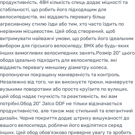
продуктивність. 48H кількість спиць додає міцності та
стабільності, що робить його підходящим для
велосипедистів, які віддають перевагу більш
агресивному стилю їзди або тим, хто часто їздить по
нерівним місцевостям. Цей обод створений, щоб
витримувати найважчі умови, що робить його ідеальним
вибором для гірського велосипеду, BMX або будь-яких
інших вимогливих велосипедних занять.Розмір 20" цього
обода ідеально підходить для велосипедистів, які
віддають перевагу меншому діаметру колеса,
пропонуючи покращену маневреність та контроль.
Незалежно від того, чи ви виконуєте трюки, маневруєте
вузькими поворотами або просто круїзите по вулицях,
цей обод надає гнучкість та реактивність, які вам
потрібні.Обод 20" Jalco DDF не тільки відзначається
продуктивністю, але також має стильний та елегантний
дизайн. Чорне покриття додає штриху вишуканості до
вашого велосипеда, роблячи його виділятися серед
інших. Цей обод обов'язково приверне увагу та зробить