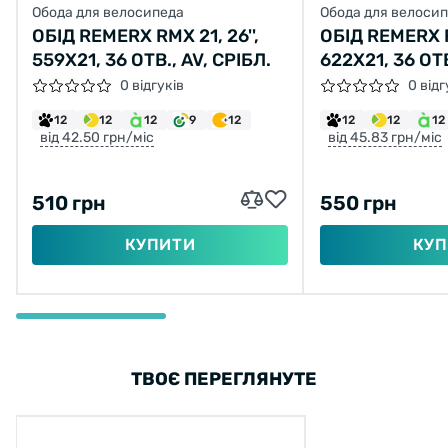
Обода для велосипеда
Обода для велоси
ОБІД REMERX RMX 21, 26'',
ОБІД REMERX RM
559X21, 36 ОТВ., AV, СРІБЛ.
622X21, 36 ОТВ
0 відгуків
0 відг
12
12
12
9
12
12
12
12
від 42.50 грн/міс
від 45.83 грн/міс
510 грн
550 грн
КУПИТИ
КУП
ТВОЄ ПЕРЕГЛЯНУТЕ