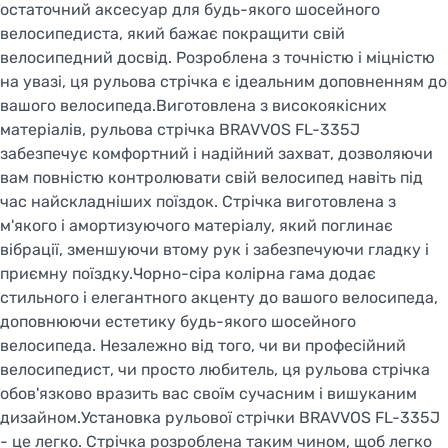
остаточний аксесуар для будь-якого шосейного
велосипедиста, який бажає покращити свій
велосипедний досвід. Розроблена з точністю і міцністю
на увазі, ця рульова стрічка є ідеальним доповненням до
вашого велосипеда.Виготовлена з високоякісних
матеріалів, рульова стрічка BRAVVOS FL-335J
забезпечує комфортний і надійний захват, дозволяючи
вам повністю контролювати свій велосипед навіть під
час найскладніших поїздок. Стрічка виготовлена з
м'якого і амортизуючого матеріалу, який поглинає
вібрації, зменшуючи втому рук і забезпечуючи гладку і
приємну поїздку.Чорно-сіра колірна гама додає
стильного і елегантного акценту до вашого велосипеда,
доповнюючи естетику будь-якого шосейного
велосипеда. Незалежно від того, чи ви професійний
велосипедист, чи просто любитель, ця рульова стрічка
обов'язково вразить вас своїм сучасним і вишуканим
дизайном.Установка рульової стрічки BRAVVOS FL-335J
- це легко. Стрічка розроблена таким чином, щоб легко