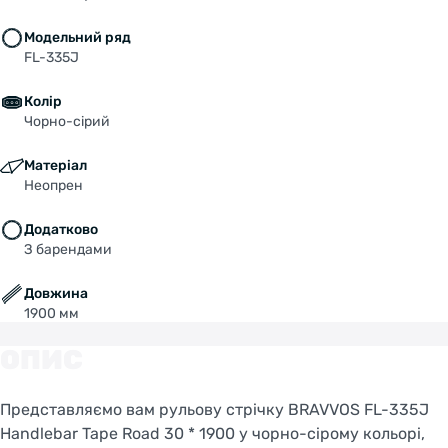
Модельний ряд
FL-335J
Колір
Чорно-сірий
Матеріал
Неопрен
Додатково
З барендами
Довжина
1900 мм
ОПИС
Представляємо вам рульову стрічку BRAVVOS FL-335J
Handlebar Tape Road 30 * 1900 у чорно-сірому кольорі,