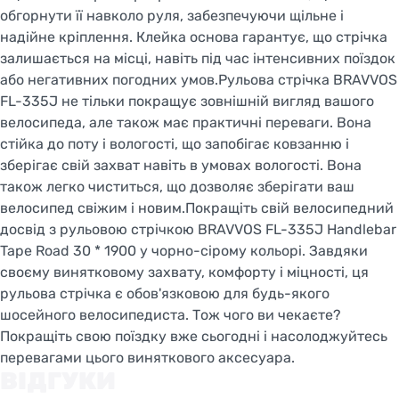
обгорнути її навколо руля, забезпечуючи щільне і
надійне кріплення. Клейка основа гарантує, що стрічка
залишається на місці, навіть під час інтенсивних поїздок
або негативних погодних умов.Рульова стрічка BRAVVOS
FL-335J не тільки покращує зовнішній вигляд вашого
велосипеда, але також має практичні переваги. Вона
стійка до поту і вологості, що запобігає ковзанню і
зберігає свій захват навіть в умовах вологості. Вона
також легко чиститься, що дозволяє зберігати ваш
велосипед свіжим і новим.Покращіть свій велосипедний
досвід з рульовою стрічкою BRAVVOS FL-335J Handlebar
Tape Road 30 * 1900 у чорно-сірому кольорі. Завдяки
своєму винятковому захвату, комфорту і міцності, ця
рульова стрічка є обов'язковою для будь-якого
шосейного велосипедиста. Тож чого ви чекаєте?
Покращіть свою поїздку вже сьогодні і насолоджуйтесь
перевагами цього виняткового аксесуара.
ВІДГУКИ