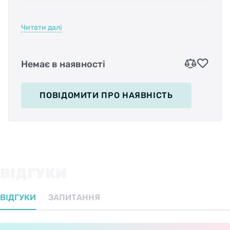
Читати далі
Немає в наявності
это натяжитель цепи для MTB велосипедов,
который подходит не только под одну звезду,
но и под две. Выполнена запчасть из
ПОВІДОМИТИ
ПРО НАЯВНІСТЬ
алюминия марки 6061-Т6 и обработана на
станках по технологии CNC, благодаря чему
изделие прочнее и имеет цельную,
моноблочную структуру. CR-A05 монтируется
на серьгу рамы.
ВІДГУКИ
ВІДГУКИ
ЗАПИТАННЯ