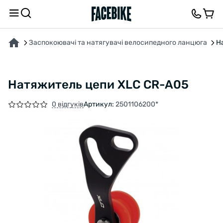
ПРО ТОВАР
ВІДГУКИ ТА ЗАПИТАННЯ
Заспокоювачі та натягувачі велосипедного ланцюга
Н
Натяжитель цепи XLC CR-A05
0 відгуків
Артикул:
2501106200*