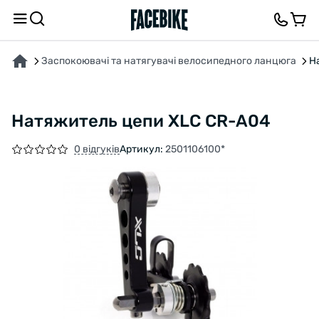
ПРО ТОВАР
ВІДГУКИ ТА ЗАПИТАННЯ
Заспокоювачі та натягувачі велосипедного ланцюга
Н
Натяжитель цепи XLC CR-A04
0 відгуків
Артикул:
2501106100*