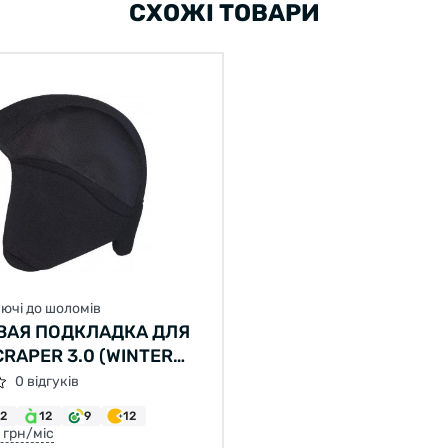
СХОЖІ ТОВАРИ
ючі до шоломів
АЯ ПОДКЛАДКА ДЛЯ
RAPER 3.0 (WINTER
0 відгуків
12
12
9
12
8 грн/міс