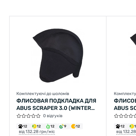
Комплектуючі до шоломів
Комплекту
ФЛИСОВАЯ ПОДКЛАДКА ДЛЯ
ФЛИСОВ
ABUS SCRAPER 3.0 (WINTER
ABUS SC
CAP) L
CAP) M
0 відгуків
12
12
12
9
12
12
від 132.28 грн/міс
від 132.2