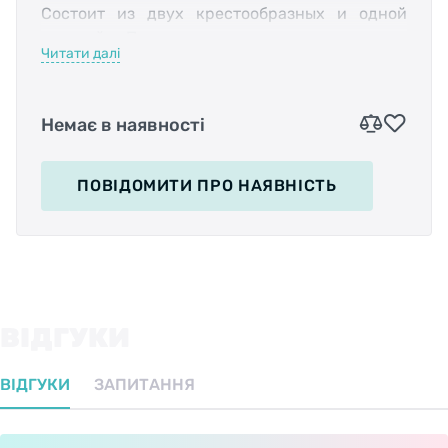
Состоит из двух крестообразных и одной
плоской. Подходит для использования в
Читати далі
мастерской или дома.
Основные характеристики:
Немає в наявності
Размер крестовой отвертки: 80 мм (#1) / 100
ПОВІДОМИТИ
ПРО НАЯВНІСТЬ
мм (#2);
Размер плоской отвертки: 5.5 x 100 мм;
Материал: CrMo / Прочный полимер.
ВІДГУКИ
ВІДГУКИ
ЗАПИТАННЯ