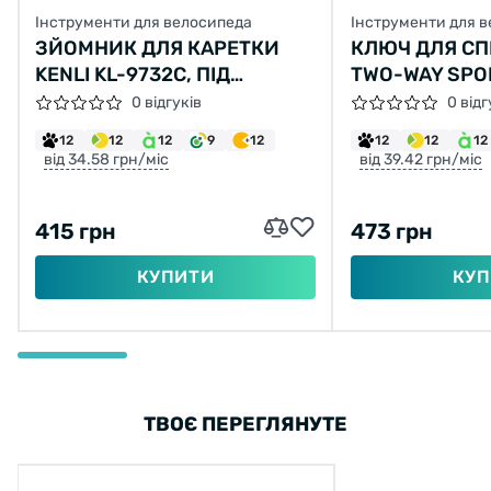
Інструменти для велосипеда
Інструменти для 
ЗЙОМНИК ДЛЯ КАРЕТКИ
КЛЮЧ ДЛЯ СП
KENLI KL-9732C, ПІД
TWO-WAY SPO
HOLLOWTECH, СТАЛЬ,
3.23
0 відгуків
0 відг
ГУМОВА РУЧКА
12
12
12
9
12
12
12
12
від 34.58 грн/міс
від 39.42 грн/міс
415 грн
473 грн
КУПИТИ
КУП
ТВОЄ ПЕРЕГЛЯНУТЕ