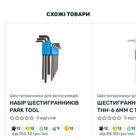
СХОЖІ ТОВАРИ
Шестигранники для велосипедів
Шестигранники дл
НАБІР ШЕСТИГРАННИКІВ
ШЕСТИГРАННИ
PARK TOOL
THH-6 6ММ С
РУЧКОЙ
0 відгуків
0 відг
12
12
12
9
12
12
12
12
від 106.33 грн/міс
від 88.50 грн/міс