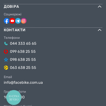
ДОВІРА
Соцмережі
КОНТАКТИ
Телефони
044 333 65 65
099 638 25 55
098 638 25 55
063 638 25 55
Email
info@facebike.com.ua
Графік роботи
КНОПКА
10:00-19:00
ЗВ'ЯЗКУ