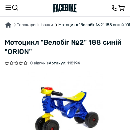
ПРО ТОВАР
ХАРАКТЕРИСТИКИ
ВІДГУКИ ТА ЗАПИТАННЯ
Толокари і візочки
Мотоцикл "Велобіг №2" 188 синій "O
Мотоцикл "Велобіг №2" 188 синій
"ORION"
0 відгуків
Артикул:
118194