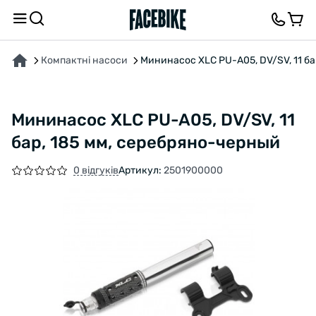
ПРО ТОВАР
ВІДГУКИ ТА ЗАПИТАННЯ
Компактні насоси
Мининасос XLC PU-A05, DV/SV, 11 ба
Мининасос XLC PU-A05, DV/SV, 11
бар, 185 мм, серебряно-черный
0 відгуків
Артикул:
2501900000