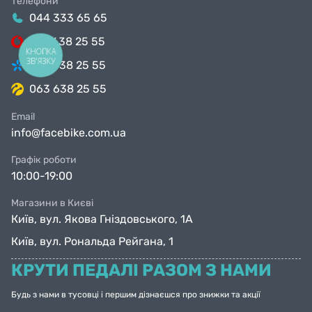
Телефони
044 333 65 65
099 638 25 55
КНОПКА
ЗВ'ЯЗКУ
098 638 25 55
063 638 25 55
Email
info@facebike.com.ua
Графік роботи
10:00-19:00
Магазини в Києві
Київ, вул. Якова Гніздовського, 1А
Київ, вул. Рональда Рейгана, 1
КРУТИ ПЕДАЛІ РАЗОМ З НАМИ
Будь з нами в тусовці і першим дізнаєшся про знижки та акції