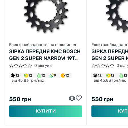
Електрообладнання на велосипед
Електрообладнанн
ЗІРКА ПЕРЕДНЯ KMC BOSCH
ЗІРКА ПЕРЕД
GEN 2 SUPER NARROW 19T
GEN 2 SUPER
ЧОРНА 11/128"
ЧОРНА 11/128
0 відгуків
0 відг
12
12
12
9
12
12
12
12
від 45.83 грн/міс
від 45.83 грн/міс
550 грн
550 грн
КУПИТИ
КУП