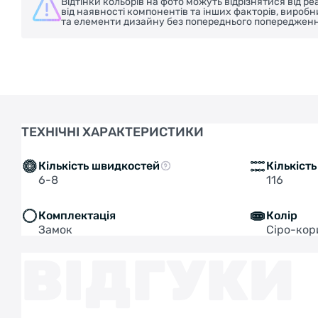
Відтінки кольорів на фото можуть відрізнятися від 
від наявності компонентів та інших факторів, вироб
та елементи дизайну без попереднього попередженн
ТЕХНІЧНІ ХАРАКТЕРИСТИКИ
Кількість швидкостей
Кількіст
6-8
116
Комплектація
Колір
Замок
Сіро-ко
ВІДГУКИ