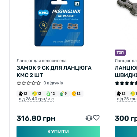
ТОП
Ланцюг для велосипеда
Ланцюг дл
ЗАМОК 9 СК ДЛЯ ЛАНЦЮГА
ЛАНЦЮГ
КМС 2 ШТ
ШВИДКО
СІРИЙ 
0 відгуків
12
12
12
9
12
12
від 26.40 грн/міс
від 25 гр
316.80 грн
300 г
КУПИТИ