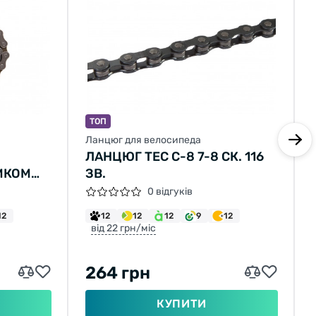
ТОП
Ланцюг для велосипеда
ЛАНЦЮГ TEC C-8 7-8 СК. 116
МКОМ
ЗВ.
0 відгуків
12
12
12
12
9
12
від 22 грн/міс
264 грн
КУПИТИ