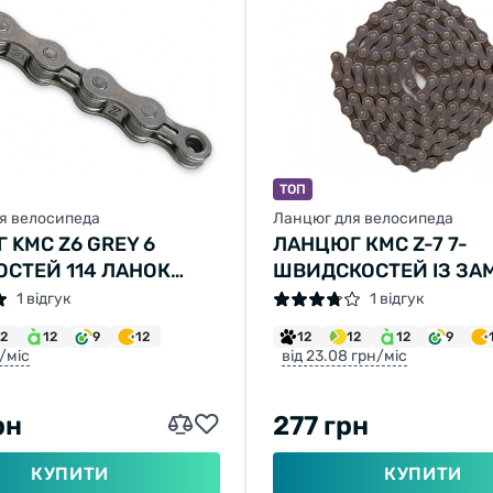
ТОП
я велосипеда
Ланцюг для велосипеда
 KMC Z6 GREY 6
ЛАНЦЮГ КМС Z-7 7-
СТЕЙ 114 ЛАНОК
ШВИДСКОСТЕЙ ІЗ ЗА
+ ЗАМОК
112-ЛАНОК
1 відгук
1 відгук
12
12
9
12
12
12
12
9
н/міс
від 23.08 грн/міс
рн
277 грн
КУПИТИ
КУПИТИ