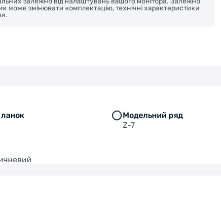
реальних залежно від налаштувань вашого монітора. Залежно
ник може змінювати комплектацію, технічні характеристики
я.
ь ланок
Модельний ряд
Z-7
ричневий