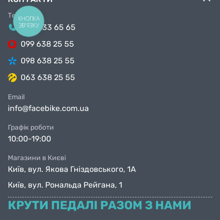
Телефони
КНОПКА
ЗВ'ЯЗКУ
044 333 65 65
099 638 25 55
098 638 25 55
063 638 25 55
Email
info@facebike.com.ua
Графік роботи
10:00-19:00
Магазини в Києві
Київ, вул. Якова Гніздовського, 1А
Київ, вул. Рональда Рейгана, 1
КРУТИ ПЕДАЛІ РАЗОМ З НАМИ