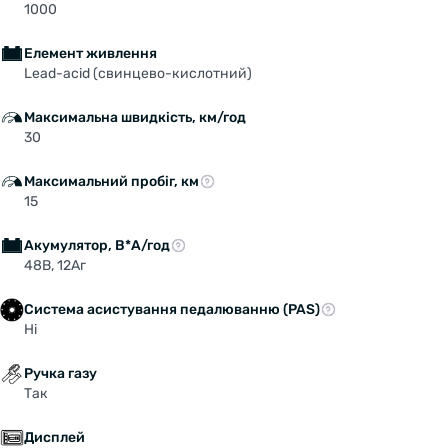
1000
Елемент живлення
Lead-acid (свинцево-кислотний)
Максимальна швидкість, км/год
30
Максимальний пробіг, км
15
Акумулятор, В*А/год
48В, 12Аг
Система асистування педалюванню (PAS)
Ні
Ручка газу
Так
Дисплей