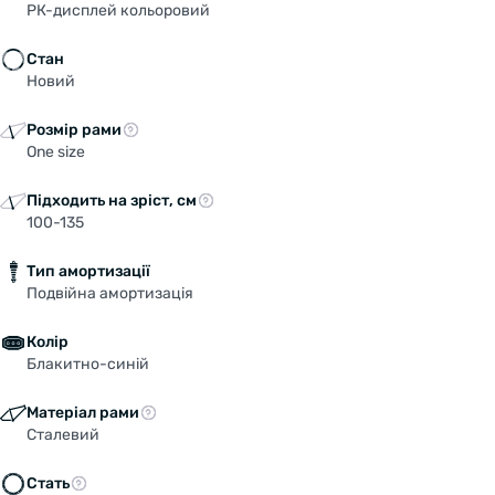
РК-дисплей кольоровий
Стан
Новий
Розмір рами
One size
Підходить на зріст, см
100-135
Тип амортизації
Подвійна амортизація
Колір
Блакитно-синій
Матеріал рами
Сталевий
Стать