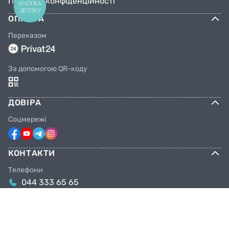
Політика конфіденційності
КНОПКА
ЗВ'ЯЗКУ
ОПЛАТА
Переказом
За допомогою QR-коду
ДОВІРА
Соцмережі
КОНТАКТИ
Телефони
044 333 65 65
099 638 25 55
098 638 25 55