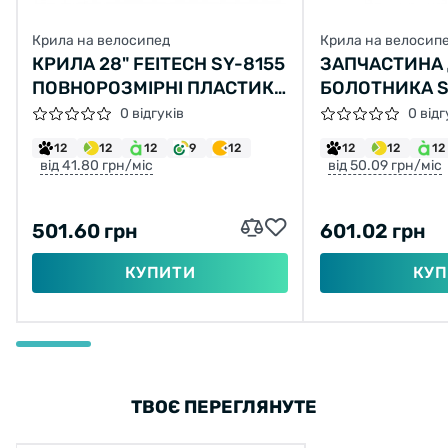
Крила на велосипед
Крила на велосип
КРИЛА 28" FEITECH SY-8155
ЗАПЧАСТИНА
ПОВНОРОЗМІРНІ ПЛАСТИК
БОЛОТНИКА S
370X370X55ММ ЧОРНИЙ
WHEEL STAY K
0 відгуків
0 відг
SUNTOUR FOR
12
12
12
9
12
12
12
12
від 41.80 грн/міс
від 50.09 грн/міс
501.60 грн
601.02 грн
КУПИТИ
КУП
ТВОЄ ПЕРЕГЛЯНУТЕ