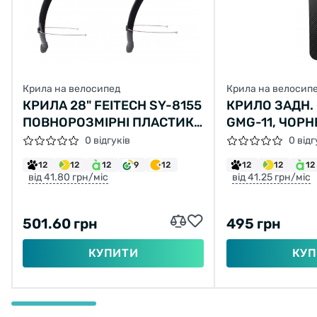
Крила на велосипед
Крила на велосип
КРИЛА 28" FEITECH SY-8155
КРИЛО ЗАДН.
ПОВНОРОЗМІРНІ ПЛАСТИК
GMG-11, ЧОРН
370X370X55ММ ЧОРНИЙ
0 відгуків
0 відг
12
12
12
9
12
12
12
12
від 41.80 грн/міс
від 41.25 грн/міс
501.60 грн
495 грн
КУПИТИ
КУП