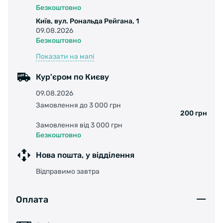
Характеристики:
Безкоштовно
Київ, вул. Рональда Рейгана, 1
09.08.2026
Безкоштовно
Показати на мапі
Кур'єром по Києву
Материал: Синтетический;
09.08.2026
Замовлення до 3 000 грн
Назначение: Дорожные и гоночные
200 грн
велосипеды;
Замовлення від 3 000 грн
Безкоштовно
Способ крепления: Предварительная
Нова пошта, у відділення
установка крепежа/Быстросъемный;
Відправимо завтра
Вес: 130 г.
Оплата