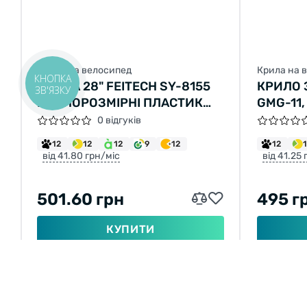
Крила на велосипед
Крила на 
КНОПКА
КРИЛА 28" FEITECH SY-8155
КРИЛО 
ЗВ'ЯЗКУ
ПОВНОРОЗМІРНІ ПЛАСТИК
GMG-11,
370X370X55ММ ЧОРНИЙ
0 відгуків
12
12
12
9
12
12
від 41.80 грн/міс
від 41.25
501.60 грн
495 г
КУПИТИ