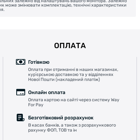
реальних залежно від налаштувань вашого монітора. Залежно
ник може змінювати комплектацію, технічні характеристики
я.
ОПЛАТА
Готівкою
Оплата при отриманні в наших магазинах,
курʼєрською доставкою та у відділеннях
Нової Пошти (накладений платіж)
Онлайн оплата
Оплата картою на сайті через систему Way
For Pay
Безготівковий розрахунок
В касах банків, а також з розрахункового
рахунку ФОП, ТОВ та ін