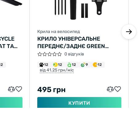
Крила на велосипед
CYCLE
КРИЛО УНІВЕРСАЛЬНЕ
АТ ТА
ПЕРЕДНЄ/ЗАДНЄ GREEN
ЧОРНЕ
CYCLE GMG-20,
0 відгуків
ПОЛІКАРБОНАТ ТА НЕЙЛОН,
12
12
12
12
9
12
335Х60ММ, ЧОРНЕ
від 41.25 грн/міс
495 грн
КУПИТИ