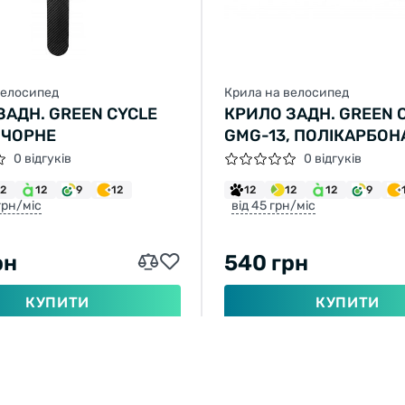
велосипед
Крила на велосипед
ЗАДН. GREEN CYCLE
КРИЛО ЗАДН. GREEN 
 ЧОРНЕ
GMG-13, ПОЛІКАРБОН
НЕЙЛОН, 360Х73ММ, 
0 відгуків
0 відгуків
12
12
9
12
12
12
12
9
 грн/міс
від 45 грн/міс
рн
540 грн
КУПИТИ
КУПИТИ