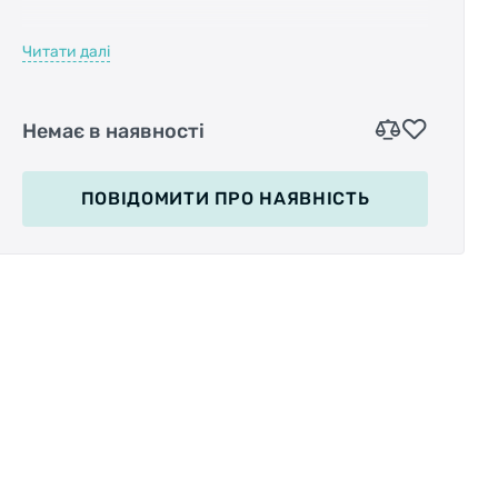
Читати далі
Переднее крыло устанавливается в вилку с
помощью винта.
Немає в наявності
Заднее крыло крепится к подседельной трубе
велосипеда.
Подходит для колёс диаметром от 16” до 20".
ПОВІДОМИТИ
ПРО НАЯВНІСТЬ