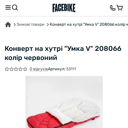
ПРО ТОВАР
ХАРАКТЕРИСТИКИ
ВІДГУКИ ТА ЗАПИТАННЯ
Зимові товари
Конверт на хутрі "Умка V" 208066 колір
Конверт на хутрі "Умка V" 208066
колір червоний
0 відгуків
Артикул:
53111