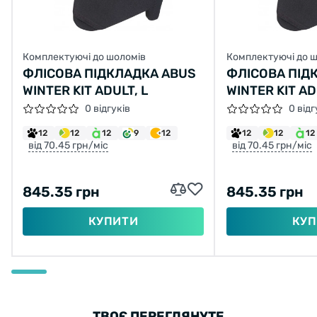
Комплектуючі до шоломів
Комплектуючі до 
ФЛІСОВА ПІДКЛАДКА ABUS
ФЛІСОВА ПІД
WINTER KIT ADULT, L
WINTER KIT AD
0 відгуків
0 відг
12
12
12
9
12
12
12
12
від 70.45 грн/міс
від 70.45 грн/міс
845.35 грн
845.35 грн
КУПИТИ
КУП
ТВОЄ ПЕРЕГЛЯНУТЕ