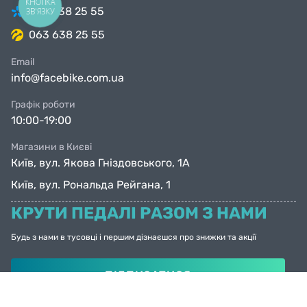
КНОПКА
098 638 25 55
ЗВ'ЯЗКУ
063 638 25 55
Email
info@facebike.com.ua
Графік роботи
10:00-19:00
Магазини в Києві
Київ, вул. Якова Гніздовського, 1А
Київ, вул. Рональда Рейгана, 1
КРУТИ ПЕДАЛІ РАЗОМ З НАМИ
Будь з нами в тусовці і першим дізнаєшся про знижки та акції
ПІДПИСАТИСЯ