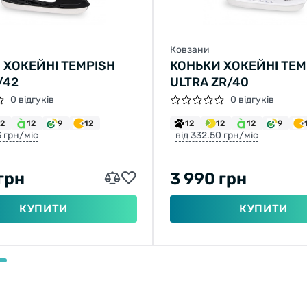
Ковзани
 ХОКЕЙНІ TEMPISH
КОНЬКИ ХОКЕЙНІ TEM
/42
ULTRA ZR/40
0 відгуків
0 відгуків
12
12
9
12
12
12
12
9
3 грн/міс
від 332.50 грн/міс
грн
3 990 грн
КУПИТИ
КУПИТИ