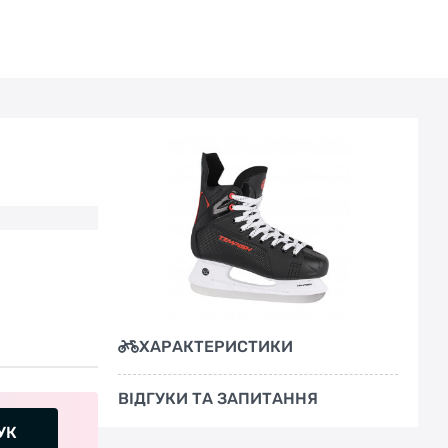
Плюсом данной модели будет анатомическая
дышащая стелька, которая легко сушится
после тренировки. Двухслойный язык из
войлока толщиной 8-мм изнутри и
резистентного ПВХ снаружи обеспечит
надежную защиту ноги от холода и
возможных ударов.
Лезвие конька Tempish 7000 Carbon из
углеродистой стали с твердостью HRC 53-55
великолепно держит заточку на протяжении
длительного времени и обеспечивает
ХАРАКТЕРИСТИКИ
превосходный контроль, а также хорошо
противостоит коррозии.
ВІДГУКИ ТА ЗАПИТАННЯ
УК