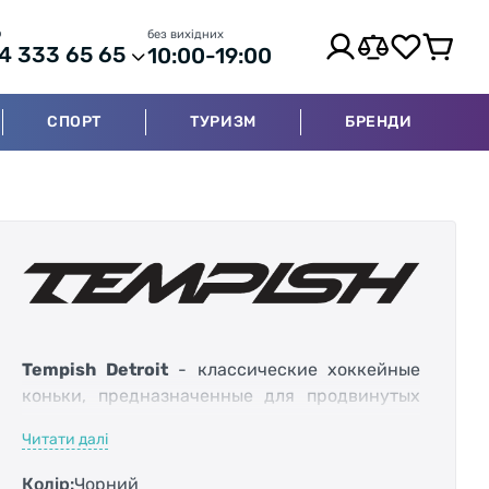
р
без вихідних
4 333 65 65
10:00-19:00
СПОРТ
ТУРИЗМ
БРЕНДИ
Tempish Detroit
- классические хоккейные
коньки, предназначенные для продвинутых
игроков и игроков среднего уровня.
Читати далі
Колір:
Чорний