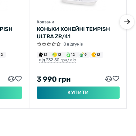
Материал ботинка: Микронейлон,
Ковзани
резистентный ПВХ:
PISH
КОНЬКИ ХОКЕЙНІ TEMPISH
ULTRA ZR/41
0 відгуків
Материал подкладки: Нейлон Cambra 26Z;
12
12
12
12
9
12
від 332.50 грн/міс
Тип фиксации: Шнурки с антискользящим
покрытием;
3 990 грн
КУПИТИ
Лезвие (модель): Tempish 7000 Carbon;
Материал лезвия: Углеродистая сталь HRC 53-
55;