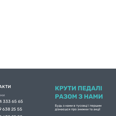
43 / 27,7 см;
44 / 28,4 см;
45 / 29,0 см;
46 / 29,8 см.
АКТИ
КРУТИ ПЕДАЛІ
они
РАЗОМ З НАМИ
4 333 65 65
Будь з нами в тусовці і першим
9 638 25 55
дізнаєшся про знижки та акції