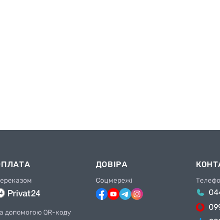
ОПЛАТА
ДОВІРА
КОНТ
ереказом
Соцмережі
Телеф
04
09
а допомогою QR-коду