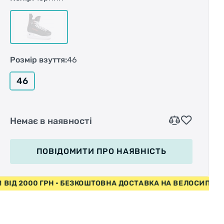
Ботинок имеет верхний слой из усиленного
резистивного ПВХ (ice grade DF) материала,
он придает жесткость и обеспечивает
высокую степень защиты ноги, а также
Розмір взуття:
46
сохраняет эластичность до -25°C.
46
Строение ботинка имеет незначительный
Немає в наявності
наклон в области голени - это делает его
удобным для повседневного катания и
любительской игры в хоккей. Фиксация стопы
ПОВІДОМИТИ
ПРО НАЯВНІСТЬ
обеспечивается мягким анатомическим
бандажом с эффектом памяти на основе
ИПЕДИ ВІД 2000 ГРН • БЕЗКОШТОВНА ДОСТАВКА НА ВЕЛО
технологии DB 320.