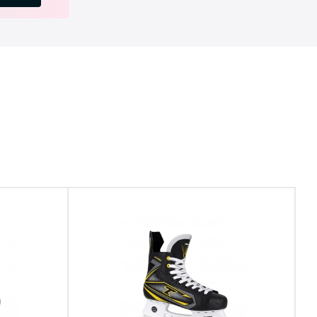
Шнурки имеют нескользящее покрытие,
которое препятствует случайному
развязыванию в ответственные моменты и
обеспечивают безопасность и отличный
контроль во время игры.
Характеристики:
Назначение: Для игры в хоккей;
Класс коньков: Для игроков среднего уровня
и продвинутых;
Возрастная категория: Для взрослых;