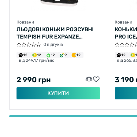
Ковзани
Ковзани
ЛЬОДОВІ КОНЬКИ РОЗСУВНІ
КОНЬКИ
TEMPISH FUR EXPANZE
PRO ICE
PLUS/29-32
0 відгуків
12
12
12
9
12
12
від 249.17 грн/міс
від 265.8
2 990 грн
3 190 
КУПИТИ