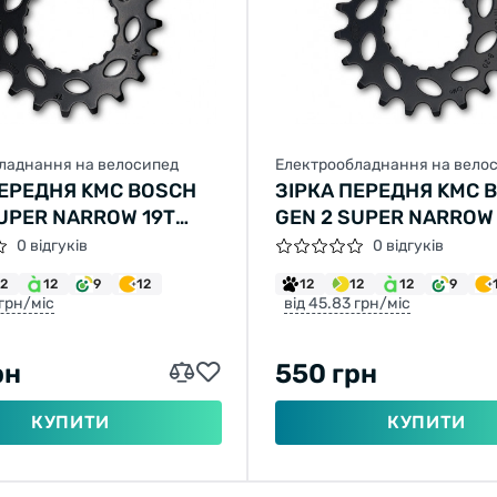
ладнання на велосипед
Електрообладнання на вело
ПЕРЕДНЯ KMC BOSCH
ЗІРКА ПЕРЕДНЯ KMC 
SUPER NARROW 19T
GEN 2 SUPER NARROW
1/128"
ЧОРНА 11/128"
0 відгуків
0 відгуків
12
12
9
12
12
12
12
9
 грн/міс
від 45.83 грн/міс
рн
550 грн
КУПИТИ
КУПИТИ