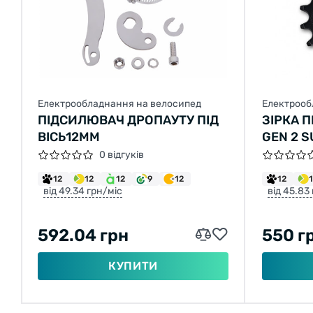
Електрообладнання на велосипед
Електрооб
ПІДСИЛЮВАЧ ДРОПАУТУ ПІД
ЗІРКА 
ВІСЬ12ММ
GEN 2 
ЧОРНА 1
0 відгуків
12
12
12
9
12
12
від 49.34 грн/міс
від 45.83
592.04 грн
550 г
КУПИТИ