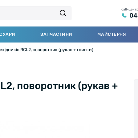
call-цент
04
СУАРИ
ЗАПЧАСТИНИ
МАЙСТЕРНЯ
хідників RCL2, поворотник (рукав + гвинти)
L2, поворотник (рукав +