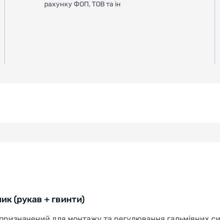
рахунку ФОП, ТОВ та ін
ик (рукав + гвинти)
призначений для монтажу та регулювання гальмівних си