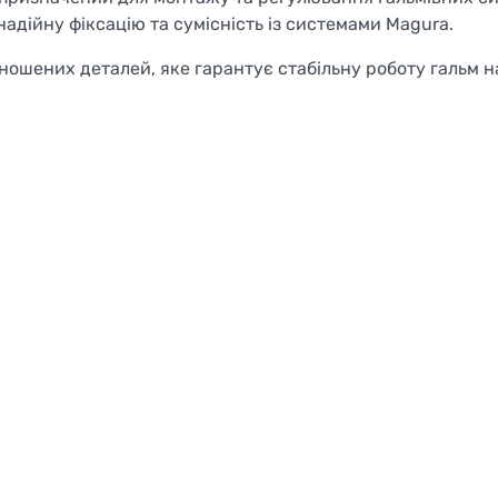
надійну фіксацію та сумісність із системами Magura.
ношених деталей, яке гарантує стабільну роботу гальм на
Welcome!
Do you want to switch to the Dutch version of the site or
stay on the Ukrainian version?