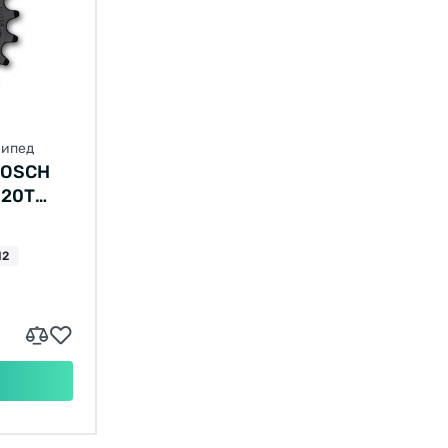
сипед
BOSCH
 20T
12