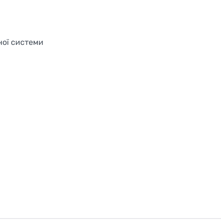
SWITCH TO FACEBIKE.NL
STAY ON FACEBIKE.UA
ної системи