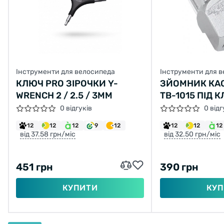
Інструменти для велосипеда
Інструменти для 
КЛЮЧ PRO ЗІРОЧКИ Y-
ЗЙОМНИК КА
WRENCH 2 / 2.5 / 3MM
TB-1015 ПІД 
0 відгуків
0 відг
12
12
12
9
12
12
12
12
від 37.58 грн/міс
від 32.50 грн/міс
451 грн
390 грн
КУПИТИ
КУП